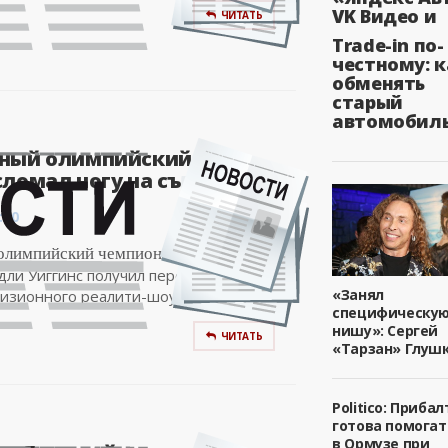
VK Видео и
ЧИТАТЬ
Trade-in по-
честному: к
обменять
старый
автомобил
ный олимпийский
ломал ногу на съемках..
:00
олимпийский чемпион по велоспорту
ли Уиггинс получил перелом ноги на
«Занял
изионного реалити-шоу The Jump,...
специфическу
нишу»: Сергей
ЧИТАТЬ
«Тарзан» Глуш
Politico: Приба
готова помога
в Ормузе при