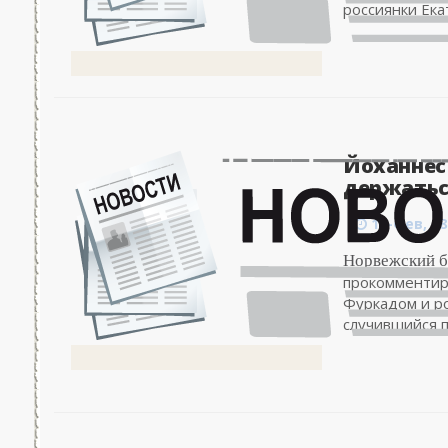
россиянки Ека
Йоханнес 
держатьс
13-фев, 08
Норвежский б
прокомментир
Фуркадом и р
случившийся по