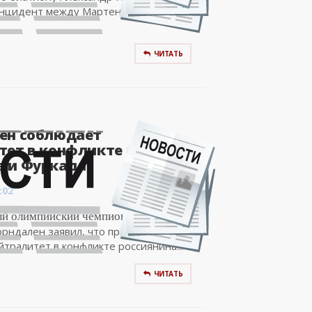
 инцидент между Мартеном Фуркадом
ЧИТАТЬ
ен соблюдает
тет в конфликте
 и Фуркада..
:02
й олимпийский чемпион норвежец
рндален заявил, что предпочитает
тралитет в конфликте россиянина...
ЧИТАТЬ