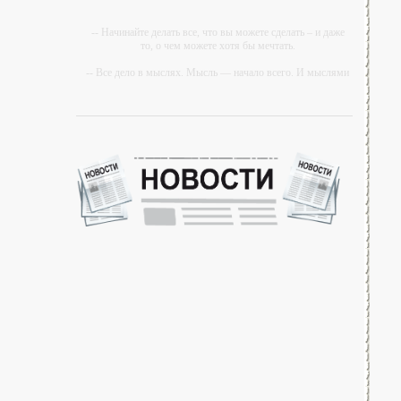
-- Начинайте делать все, что вы можете сделать – и даже
то, о чем можете хотя бы мечтать.
-- Все дело в мыслях. Мысль — начало всего. И мыслями
можно управлять. И поэтому главное дело
совершенствования: работать над мыслями.
-- Идите уверенно по направлению к мечте. Живите той
жизнью, которую вы сами себе придумали.
-- Самое большое богатство — это ум. Самая большая
нищета — глупость. Из всех страхов самый пугающий —
самолюбование.
-- Лучшее, что можно сделать с хорошим советом, это
пропустить его мимо ушей. Он никогда не бывает полезен
никому, кроме того, кто его дал.
-- Люблю давать советы и очень не люблю, когда их дают
мне.