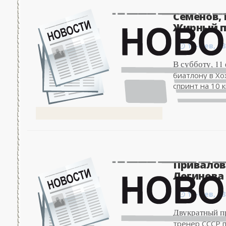
Семенов,
Жирный по
13-фев, 08
В субботу, 11
биатлону в Хо
спринт на 10 к
Привалов
Логинова 
13-фев, 08
Двукратный п
тренер СССР 