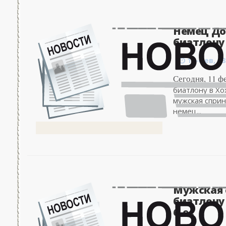
Немец До
биатлону 
13-фев, 08
Сегодня, 11 ф
биатлону в Хо
мужская сприн
немец...
Мужская 
биатлону
6-е..