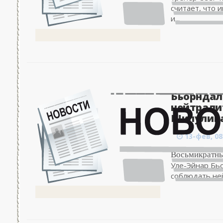
считает, что
и...
Бьорндал
нейтрали
Шипулина
13-фев, 08
Восьмикратны
Уле-Эйнар Бьо
соблюдать ней