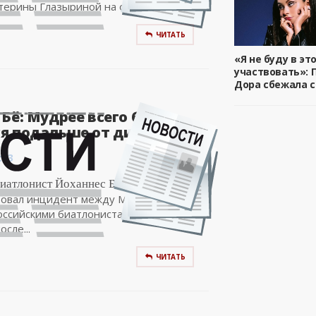
терины Глазыриной на основании...
ЧИТАТЬ
«Я не буду в эт
участвовать»: 
Дора сбежала с
Бё: Мудрее всего будет
я подальше от дискуссии..
:03
иатлонист Йоханнес Бё
овал инцидент между Мартеном
оссийскими биатлонистами,
сле...
ЧИТАТЬ