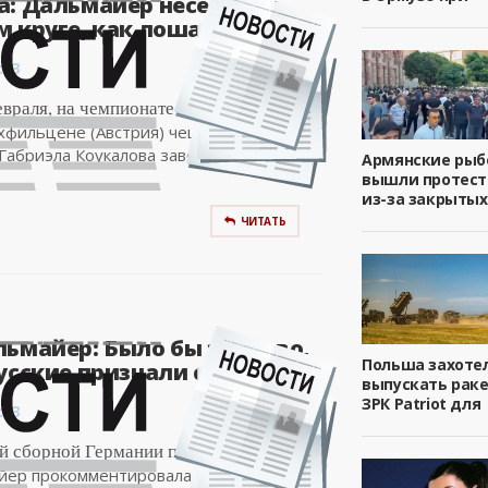
: Дальмайер несется на
 круге, как лошадь, и..
:03
евраля, на чемпионате мира по
хфильцене (Австрия) чешская
Габриэла Коукалова завоевала золото
Армянские ры
вышли протест
из-за закрытых
ЧИТАТЬ
льмайер: Было бы здорово,
Польша захоте
усские признали свои..
выпускать рак
ЗРК Patriot для
:03
й сборной Германии по биатлону
йер прокомментировала отстранение