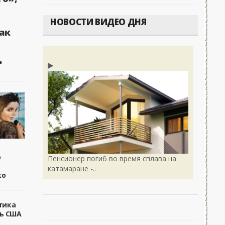
НОВОСТИ ВИДЕО ДНЯ
ак
ь
ю
Пенсионер погиб во время сплава на
катамаране -..
ко
лтика
ть США