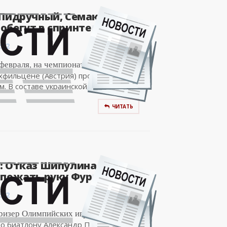
 Пидручный, Семаков и
бегут в спринте на ЧМ в..
:02
 февраля, на чемпионате мира по
хфильцене (Австрия) пройдёт мужской
м. В составе украинской...
ЧИТАТЬ
: Отказ Шипулина и
пожать руку Фуркаду..
:02
ризер Олимпийских игр, заслуженный
по биатлону Александр Привалов