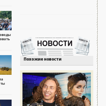
боводы
овать
Похожие новости
ла
еты