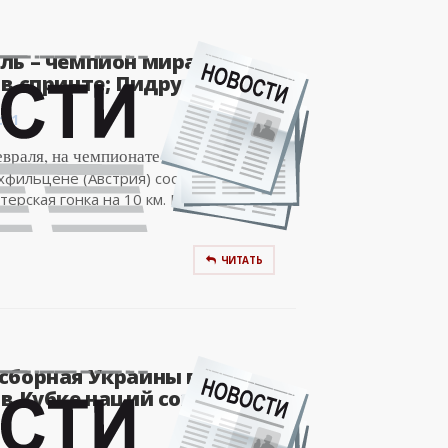
ль – чемпион мира по
в спринте; Пидручный –..
:01
евраля, на чемпионате мира по
хфильцене (Австрия) состоялась
терская гонка на 10 км. Победил
ЧИТАТЬ
сборная Украины по
 в Кубке наций сохранила