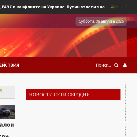
 и конфликте на Украине. Путин ответил на...
0
Военные де
Суббота, 08 августа 2026
ЕЙСТВИЯ
и
НОВОСТИ СЕТИ СЕГОДНЯ
алон
то»,