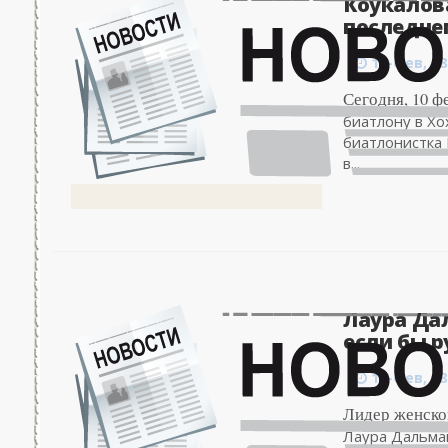
Коукалова
последнем
13-фев, 08
Сегодня, 10 ф
биатлону в Хо
биатлонистка 
в...
Лаура Да
если бы р
13-фев, 08
Лидер женско
Лаура Дальма