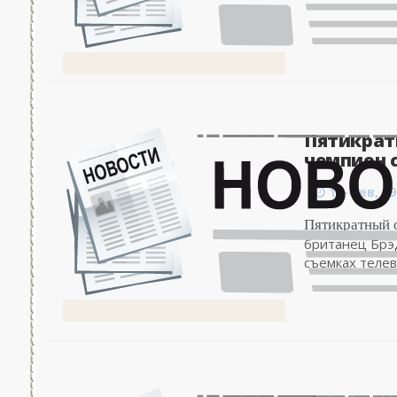
Пятикрат
чемпион с
13-фев, 19
Пятикратный 
британец Брэд
съемках телев