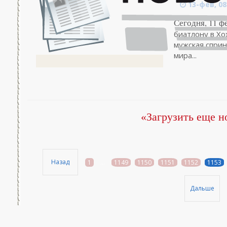
13-фев, 08
Сегодня, 11 ф
биатлону в Хо
мужская сприн
мира...
«Загрузить еще н
Назад
1
...
1149
1150
1151
1152
1153
Дальше