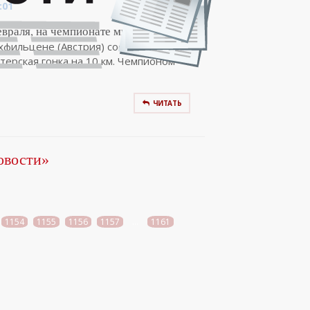
:01
евраля, на чемпионате мира по
хфильцене (Австрия) состоялась
терская гонка на 10 км. Чемпионом
ЧИТАТЬ
овости»
1154
1155
1156
1157
...
1161