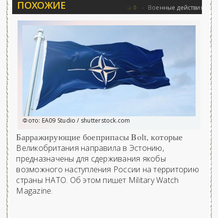
ПОХОЖИЕ
овьёва 25.06.2026 - «Новости»...
Об Ар
0
Военные действия
Фото: EA09 Studio / shutterstock.com
Барражирующие боеприпасы Bolt, которые
Великобритания направила в Эстонию,
предназначены для сдерживания якобы
возможного наступления России на территорию
страны НАТО. Об этом пишет Military Watch
Magazine.