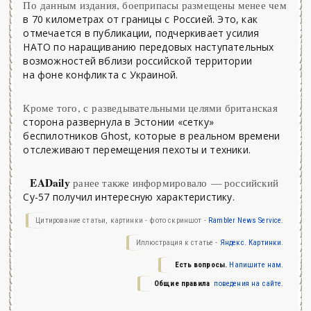
По данным издания, боеприпасы размещены менее чем
в 70 километрах от границы с Россией. Это, как
отмечается в публикации, подчеркивает усилия
НАТО по наращиванию передовых наступательных
возможностей вблизи российской территории
на фоне конфликта с Украиной.
Кроме того, с разведывательными целями британская
сторона развернула в Эстонии «сетку»
беспилотников Ghost, которые в реальном времени
отслеживают перемещения пехоты и техники.
EADaily
ранее также информировало — российский
Су-57 получил интересную характеристику.
Цитирование статьи, картинки - фото скриншот -
Rambler News Service.
Иллюстрация к статье -
Яндекс. Картинки.
Есть вопросы.
Напишите нам.
Общие правила
поведения на сайте.