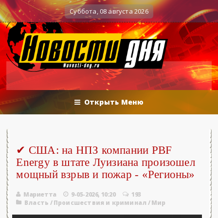
ти»...
Об Армении, ЕАЭС и конфликте н
0
Военные действия
Суббота, 08 августа 2026
Открыть Меню
✔ США: на НПЗ компании PBF
Energy в штате Луизиана произошел
мощный взрыв и пожар - «Регионы»
Мариетта
9-05-2026, 10:20
193
Власть
/
Происшествия и криминал
/
Мир