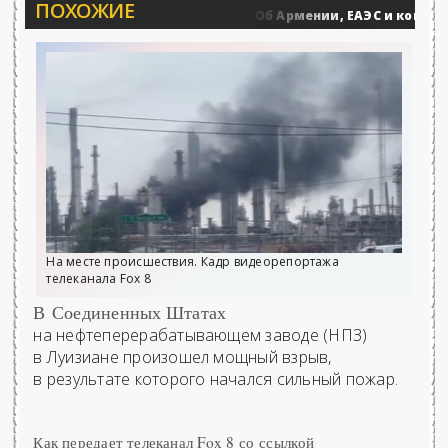
ПОХОЖИЕ
вости»...
Об Армении, ЕАЭС и конфликте
0
Военные действия
На месте происшествия. Кадр видеорепортажа
телеканала Fox 8
В Соединенных Штатах
на нефтеперерабатывающем заводе (НПЗ)
в Луизиане произошел мощный взрыв,
в результате которого начался сильный пожар.
Как передает телеканал Fox 8 со ссылкой