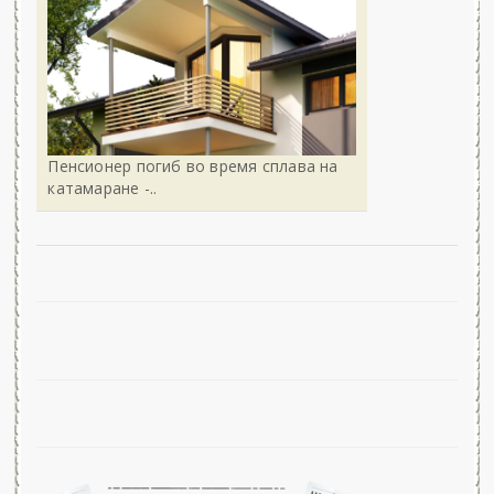
Пенсионер погиб во время сплава на
катамаране -..