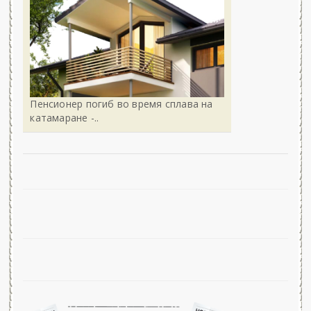
Пенсионер погиб во время сплава на
катамаране -..