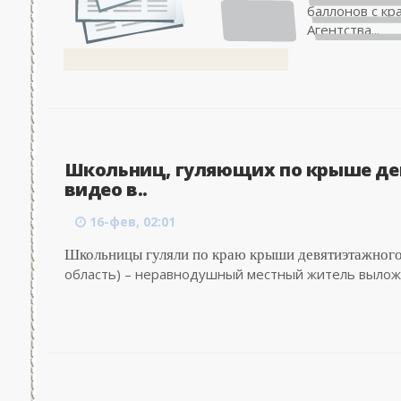
баллонов с кр
Агентства...
Школьниц, гуляющих по крыше де
видео в..
16-фев, 02:01
Школьницы гуляли по краю крыши девятиэтажного
область) – неравнодушный местный житель выложил