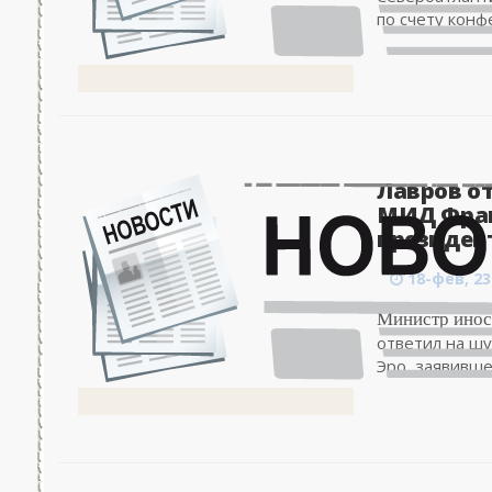
по счету конф
Лавров о
МИД Фран
президент
18-фев, 23
Министр инос
ответил на шу
Эро, заявивше