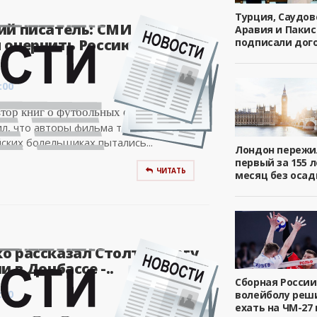
Турция, Саудов
ий писатель: СМИ
Аравия и Пакис
 очернить Россию перед
подписали дог
:00
втор книг о футбольных фанатах Дуги
л, что авторы фильма телеканала Би-
йских болельщиках пытались...
Лондон пережи
первый за 155 л
ЧИТАТЬ
месяц без осад
о рассказал Столтенбергу
и в Донбассе -..
Сборная России
:00
волейболу реш
ехать на ЧМ-27 