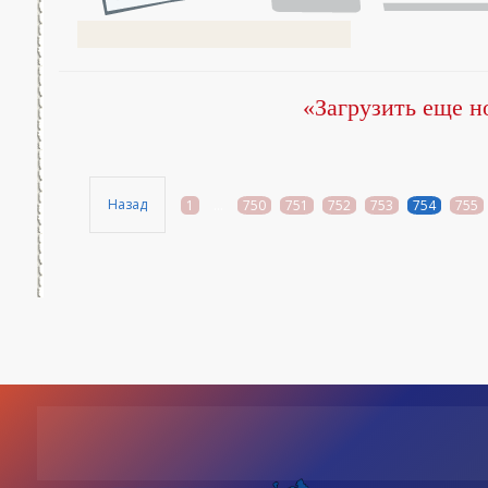
«Загрузить еще н
Назад
1
...
750
751
752
753
754
755