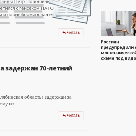
раины Петр Порошенко в субботу в
етился с генсеком НАТО Йенсом
м и проинформировал его о ситуации
ЧИТАТЬ
Россиян
предупредили 
мошенническо
схеме под вид
ка задержан 70-летний
лябинская область) задержан за
му из...
ЧИТАТЬ