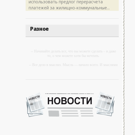
использовать предлог перерасчета
платежей за жилищно-коммунальные...
Разное
-- Начинайте делать все, что вы можете сделать – и даже
то, о чем можете хотя бы мечтать.
-- Все дело в мыслях. Мысль — начало всего. И мыслями
можно управлять. И поэтому главное дело
совершенствования: работать над мыслями.
-- Идите уверенно по направлению к мечте. Живите той
жизнью, которую вы сами себе придумали.
-- Самое большое богатство — это ум. Самая большая
нищета — глупость. Из всех страхов самый пугающий —
самолюбование.
-- Лучшее, что можно сделать с хорошим советом, это
пропустить его мимо ушей. Он никогда не бывает полезен
никому, кроме того, кто его дал.
-- Люблю давать советы и очень не люблю, когда их дают