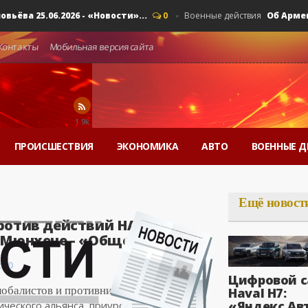
 25.06.2026 - «Новости»...
Об Армении, 
0
Военные действия
Контакты
Мобильная версия сайта
1.9k
ПРОИСШЕСТВИЯ
ЭКОНОМИКА
АВТО
ВОЕННЫЕ Д
Ещё новост
ротив действий НАТО
 Мюнхене - «Общество»..
:00
Цифровой с
лобалистов и противников
Haval H7:
«Яндекс Ав
ческого альянса, приуроченный к 53