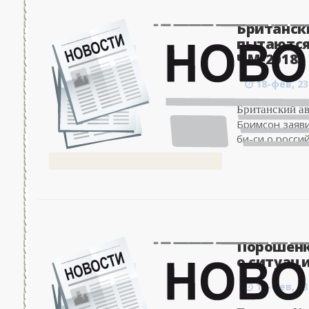
Британск
пытаются
ЧМ-2018..
18-фев, 23
Британский а
Бримсон заяви
би-си о росси
Порошенк
о ситуаци
18-фев, 23