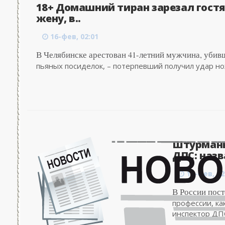
18+ Домашний тиран зарезал гостя,
жену, в..
16-фев, 02:01
В Челябинске арестован 41-летний мужчина, убив
пьяных посиделок, – потерпевший получил удар ножо
Штурманы
ДПС: назв
16-фев, 02
В России пост
профессии, ка
инспектор ДПС