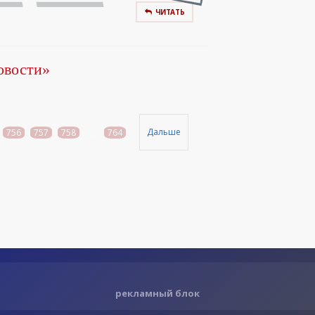
ЧИТАТЬ
овости»
Дальше
756
757
758
...
764
рекламный блок