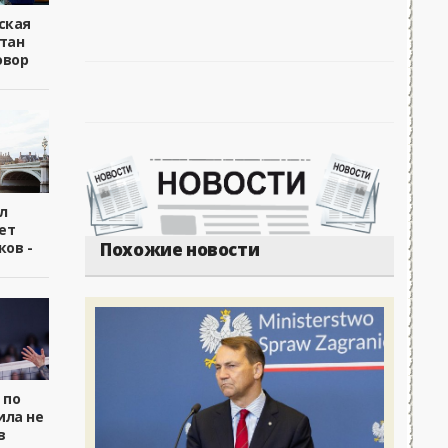
ская
тан
овор
л
ет
ков -
Похожие новости
 по
ила не
в