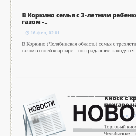
В Коркино семья с 3-летним ребен
газом -..
16-фев, 02:01
В Коркино (Челябинская область) семья с трехле
газом в своей квартире – пострадавшие находятся в
Киоск с к
пожаре на
16-фев, 02
Торговый киос
Челябинске –