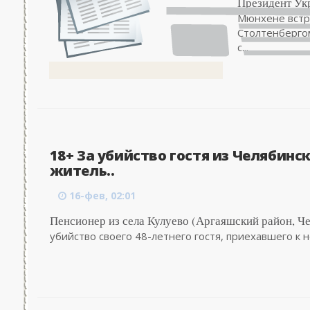
Президент Ук
Мюнхене встр
Столтенберго
с...
18+ За убийство гостя из Челябинс
житель..
16-фев, 02:01
Пенсионер из села Кулуево (Аргаяшский район, Че
убийство своего 48-летнего гостя, приехавшего к не