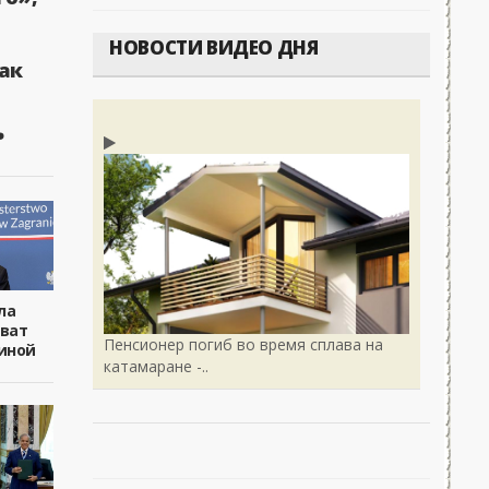
НОВОСТИ ВИДЕО ДНЯ
ак
ь
ла
хват
Пенсионер погиб во время сплава на
иной
катамаране -..