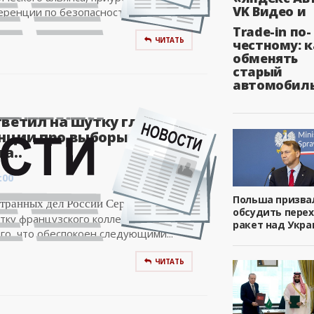
VK Видео и
еренции по безопасности, прошел в...
Trade-in по-
ЧИТАТЬ
честному: к
обменять
старый
автомобил
тветил на шутку главы
ции про выборы
а..
:00
Польша призва
транных дел России Сергей Лавров
обсудить пере
тку французского коллеги Жан-Марка
ракет над Укра
го, что обеспокоен следующими...
ЧИТАТЬ