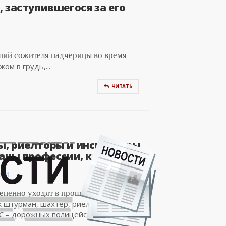
 заступившегося за его
ший сожителя падчерицы во время
м в грудь,...
ЧИТАТЬ
, риелторы и инспекторы
аны профессии, которые..
:01
епенно уходят в прошлое такие
к штурман, шахтер, риелтор и даже
 – дорожных полицейских, в...