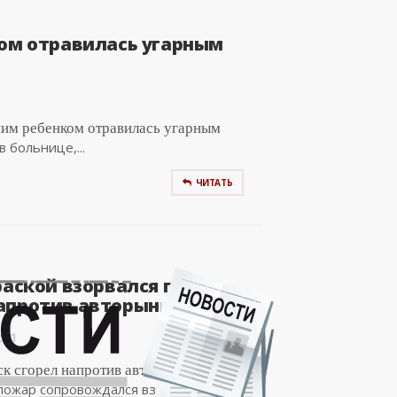
ком отравилась угарным
тним ребенком отравилась угарным
 больнице,...
ЧИТАТЬ
раской взорвался при
против авторынка в..
:01
к сгорел напротив авторынка в
 пожар сопровождался взрывами