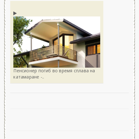
Пенсионер погиб во время сплава на
катамаране -..