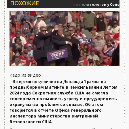
ПОХОЖИЕ
Вечерние баталии политологов у Соловьёва 25.0
Военные действия
Кадр из видео
Во время покушения на Дональда Трампа на
предвыборном митинге в Пенсильвании летом
2024 года Секретная служба США не смогла
своевременно выявить угрозу и предупредить
охрану из-за проблем со связью. Об этом
говорится в отчете Офиса генерального
инспектора Министерства внутренней
безопасности США.