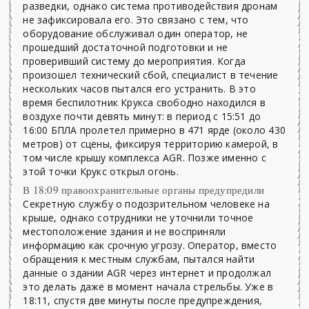
разведки, однако система противодействия дронам
не зафиксировала его. Это связано с тем, что
оборудование обслуживал один оператор, не
прошедший достаточной подготовки и не
проверивший систему до мероприятия. Когда
произошел технический сбой, специалист в течение
нескольких часов пытался его устранить. В это
время беспилотник Крукса свободно находился в
воздухе почти девять минут: в период с 15:51 до
16:00 БПЛА пролетел примерно в 471 ярде (около 430
метров) от сцены, фиксируя территорию камерой, в
том числе крышу комплекса AGR. Позже именно с
этой точки Крукс открыл огонь.
В 18:09 правоохранительные органы предупредили
Секретную службу о подозрительном человеке на
крыше, однако сотрудники не уточнили точное
местоположение здания и не восприняли
информацию как срочную угрозу. Оператор, вместо
обращения к местным службам, пытался найти
данные о здании AGR через интернет и продолжал
это делать даже в момент начала стрельбы. Уже в
18:11, спустя две минуты после предупреждения,