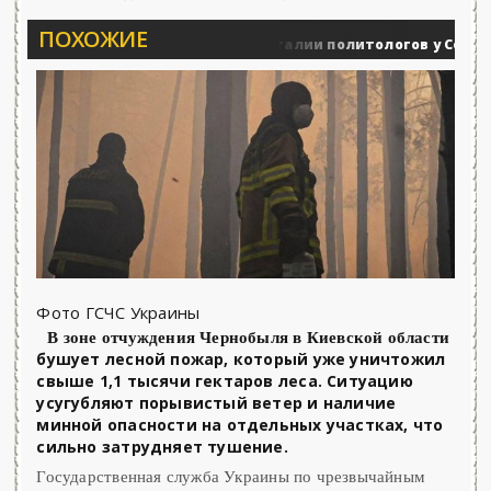
ПОХОЖИЕ
Вечерние баталии политологов у Соловьёва 
Военные действия
Фото ГСЧС Украины
В зоне отчуждения Чернобыля в Киевской области
бушует лесной пожар, который уже уничтожил
свыше 1,1 тысячи гектаров леса. Ситуацию
усугубляют порывистый ветер и наличие
минной опасности на отдельных участках, что
сильно затрудняет тушение.
Государственная служба Украины по чрезвычайным