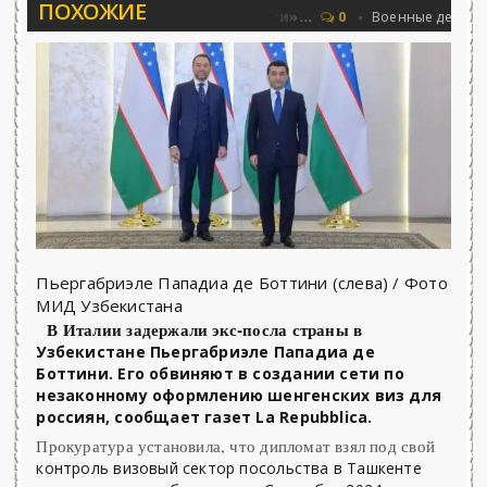
ПОХОЖИЕ
 Соловьёва 25.06.2026 - «Новости»...
0
Военные действия
Пьергабриэле Пападиа де Боттини (слева) / Фото
МИД Узбекистана
В Италии задержали экс-посла страны в
Узбекистане Пьергабриэле Пападиа де
Боттини. Его обвиняют в создании сети по
незаконному оформлению шенгенских виз для
россиян, сообщает газет La Repubblica.
Прокуратура установила, что дипломат взял под свой
контроль визовый сектор посольства в Ташкенте