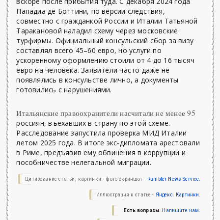
вскоре после прибытия туда. С декабря 2024 года
Пападиа де Боттини, по версии следствия,
совместно с гражданкой России и Италии Татьяной
Таракановой наладил схему через московские
турфирмы. Официальный консульский сбор за визу
составлял всего 45–60 евро, но услуги по
ускоренному оформлению стоили от 4 до 16 тысяч
евро на человека. Заявители часто даже не
появлялись в консульстве лично, а документы
готовились с нарушениями.
Итальянские правоохранители насчитали не менее 95
россиян, въехавших в страну по этой схеме.
Расследование запустила проверка МИД Италии
летом 2025 года. В итоге экс-дипломата арестовали
в Риме, предъявив ему обвинения в коррупции и
пособничестве нелегальной миграции.
Цитирование статьи, картинки - фото скриншот -
Rambler News Service.
Иллюстрация к статье -
Яндекс. Картинки.
Есть вопросы.
Напишите нам.