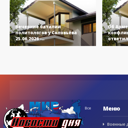
Вечерние баталии
Об Арме
политологов у Соловьёва
конфлик
25.06.2026 -..
ответил
Меню
Все
Военные 