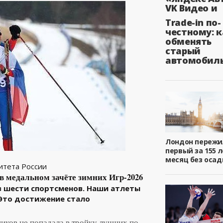
VK Видео и
Trade-in по-
честному: к
обменять
старый
автомобил
Лондон пережи
первый за 155 л
месяц без осад
итета России
в медальном зачёте зимних Игр-2026
из шести спортсменов. Наши атлеты
 Это достижение стало
иков не попадала в тройку лучших по