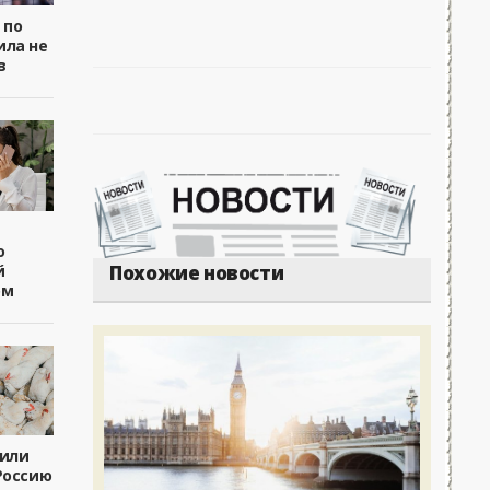
 по
ила не
в
о
й
Похожие новости
ом
чили
Россию