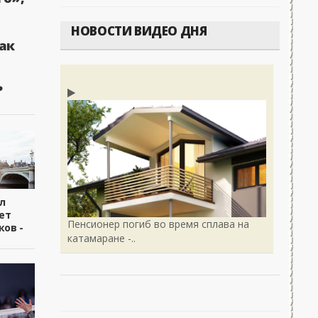
НОВОСТИ ВИДЕО ДНЯ
ак
ь
л
ет
Пенсионер погиб во время сплава на
ков -
катамаране -..