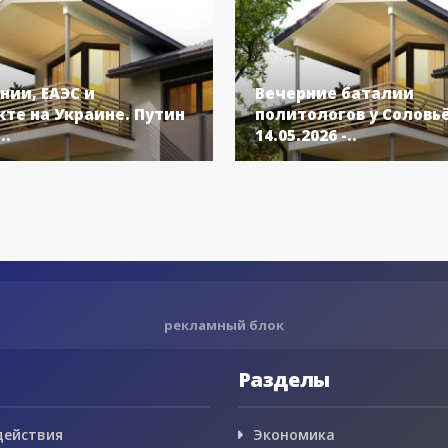
нии, ЕАЭС и
Вечерние баталии
те на Украине. Путин
политологов у Соловь
..
14.05.2026 -..
рекламный блок
Разделы
действия
Экономика