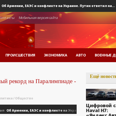
Армении, ЕАЭС и конфликте на Украине. Путин ответил на...
0
Контакты
Мобильная версия сайта
1.9k
ПРОИСШЕСТВИЯ
ЭКОНОМИКА
АВТО
ВОЕННЫЕ Д
Ещё новост
ый рекорд на Паралимпиаде -
литика
/
Общество
Цифровой с
Haval H7:
б Армении, ЕАЭС и конфликте на Украине. Путин ответил на...
«Яндекс Ав