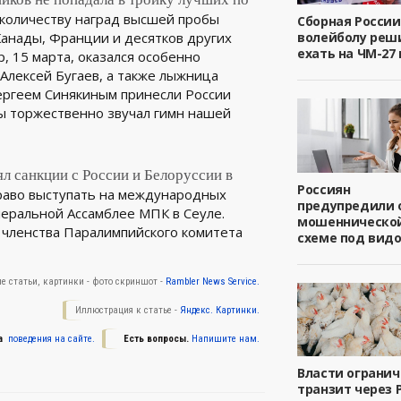
 количеству наград высшей пробы
Сборная России
Канады, Франции и десятков других
волейболу реш
ехать на ЧМ-27 
, 15 марта, оказался особенно
Алексей Бугаев, а также лыжница
ергеем Синякиным принесли России
ды торжественно звучал гимн нашей
 санкции с России и Белоруссии в
Россиян
право выступать на международных
предупредили 
неральной Ассамблее МПК в Сеуле.
мошенническо
 членства Паралимпийского комитета
схеме под вид
е статьи, картинки - фото скриншот -
Rambler News Service.
Иллюстрация к статье -
Яндекс. Картинки.
а
поведения на сайте.
Есть вопросы.
Напишите нам.
Власти ограни
транзит через 