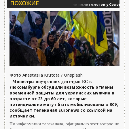
ПОХОЖИЕ
Вечерние баталии политологов у Соловьёва 25.0
оенные действия
Фото Anastasiia Krutota / Unsplash
Министры внутренних дел стран ЕС в
Люксембурге обсудили возможность отмены
временной защиты для украинских мужчин в
возрасте от 23 до 60 лет, которые
потенциально могут быть мобилизованы в ВСУ,
сообщает телеканал Euronews со ссылкой на
источники.
По информации телеканала, официально этот вопрос не