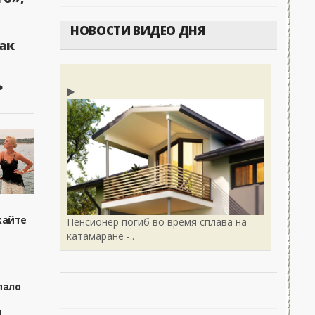
НОВОСТИ ВИДЕО ДНЯ
ак
ь
кайте
Пенсионер погиб во время сплава на
катамаране -..
пало
я