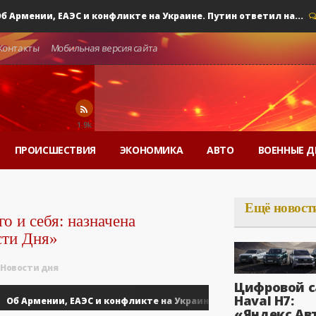
рмении, ЕАЭС и конфликте на Украине. Путин ответил на...
0
Контакты
Мобильная версия сайта
1.9k
ПРОИСШЕСТВИЯ
ЭКОНОМИКА
АВТО
ВОЕННЫЕ Д
Ещё новост
 и себя: назначена
сти Дня»
Новости дня
Цифровой с
Haval H7:
 Армении, ЕАЭС и конфликте на Украине. Путин ответил на...
«Яндекс Ав