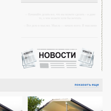
-- Начинайте делать все, что вы можете сделать – и даже
то, о чем можете хотя бы мечтать.
-- Все дело в мыслях. Мысль — начало всего. И мыслями
можно управлять. И поэтому главное дело
совершенствования: работать над мыслями.
-- Идите уверенно по направлению к мечте. Живите той
жизнью, которую вы сами себе придумали.
-- Самое большое богатство — это ум. Самая большая
нищета — глупость. Из всех страхов самый пугающий —
самолюбование.
-- Лучшее, что можно сделать с хорошим советом, это
пропустить его мимо ушей. Он никогда не бывает полезен
никому, кроме того, кто его дал.
-- Люблю давать советы и очень не люблю, когда их дают
показать еще
мне.