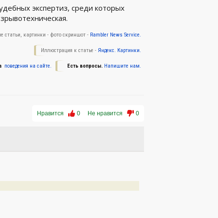
судебных экспертиз, среди которых
взрывотехническая.
е статьи, картинки - фото скриншот -
Rambler News Service.
Иллюстрация к статье -
Яндекс. Картинки.
а
поведения на сайте.
Есть вопросы.
Напишите нам.
Нравится
0
Не нравится
0