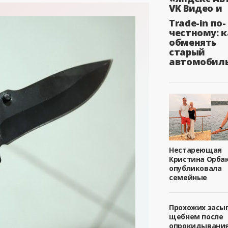
VK Видео и
Trade-in по-
честному: к
обменять
старый
автомобил
Нестареющая
Кристина Орба
опубликовала
семейные
Прохожих засы
щебнем после
опрокидывани