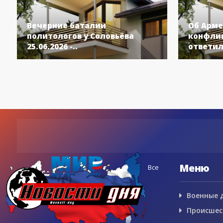
Вечерние баталии
Об Арме
политологов у Соловьёва
конфлик
25.06.2026 -..
ответил
Меню
Все
Военные 
Происшес