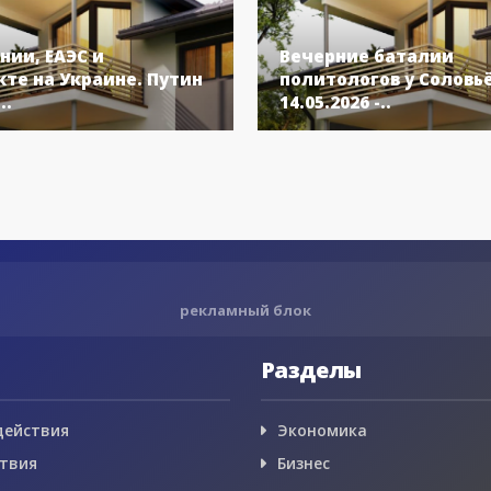
нии, ЕАЭС и
Вечерние баталии
те на Украине. Путин
политологов у Соловь
..
14.05.2026 -..
рекламный блок
Разделы
действия
Экономика
твия
Бизнес