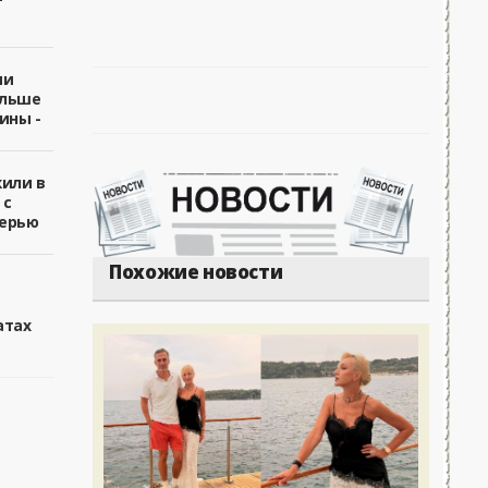
ии
ольше
ины -
жили в
 с
ерью
Похожие новости
атах