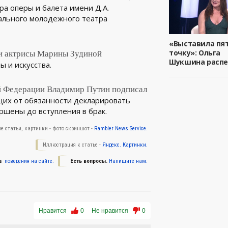
ра оперы и балета имени Д.А.
ального молодежного театра
«Выставила пя
точку»: Ольга
и актрисы Марины Зудиной
Шукшина распе
ы и искусства.
й Федерации Владимир Путин подписал
щих от обязанности декларировать
ршены до вступления в брак.
е статьи, картинки - фото скриншот -
Rambler News Service.
Иллюстрация к статье -
Яндекс. Картинки.
а
поведения на сайте.
Есть вопросы.
Напишите нам.
Нравится
0
Не нравится
0