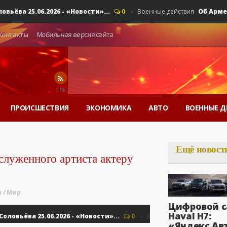
 25.06.2026 - «Новости»...
Об Армении, 
0
Военные действия
Контакты
Мобильная версия сайта
1.9k
ПРОИСШЕСТВИЯ
ЭКОНОМИКА
АВТО
ВОЕННЫЕ Д
Ещё новост
служенного артиста актеру
ы
/
Мир
Цифровой с
Haval H7:
ёва 25.06.2026 - «Новости»...
Об Армени
0
Военные действия
«Яндекс Ав