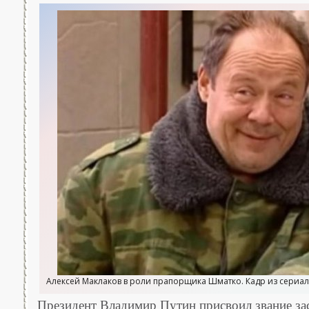
Алексей Маклаков в роли прапорщика Шматко. Кадр из сериал
Президент Владимир Путин присвоил звание за