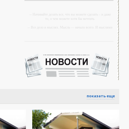
-- Начинайте делать все, что вы можете сделать – и даже
то, о чем можете хотя бы мечтать.
-- Все дело в мыслях. Мысль — начало всего. И мыслями
можно управлять. И поэтому главное дело
совершенствования: работать над мыслями.
-- Идите уверенно по направлению к мечте. Живите той
жизнью, которую вы сами себе придумали.
-- Самое большое богатство — это ум. Самая большая
нищета — глупость. Из всех страхов самый пугающий —
самолюбование.
-- Лучшее, что можно сделать с хорошим советом, это
пропустить его мимо ушей. Он никогда не бывает полезен
никому, кроме того, кто его дал.
-- Люблю давать советы и очень не люблю, когда их дают
показать еще
мне.