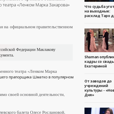
о театра «Ленком Марка Захарова»
Что судьба уго
на выходные:
расклад Таро д
ан на официальном правительственном
оссийской Федерации Маклакову
кумента.
Shaman опубли
кадры со свадь
Екатериной
венного театра «Ленком Марка
ршего прапорщика Шматко в популярном
От заводов до
учреждений
культуры - «Но
мимо своей основной деятельности,
Дня»
евского балета Олесе Рослановой,