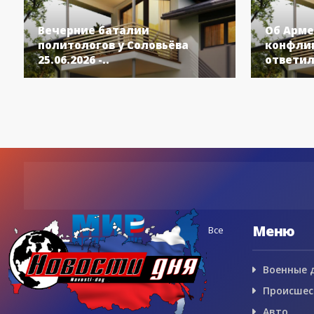
Вечерние баталии
Об Арме
политологов у Соловьёва
конфлик
25.06.2026 -..
ответил
Меню
Все
Военные 
Происшес
Авто