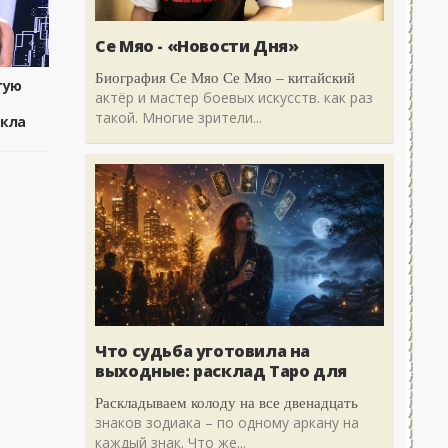
Се Мяо - «Новости Дня»
Биография Се Мяо Се Мяо – китайский
тую
актёр и мастер боевых искусств. как раз
такой. Многие зрители...
кла
Что судьба уготовила на
выходные: расклад Таро для
Раскладываем колоду на все двенадцать
знаков зодиака – по одному аркану на
каждый знак. Что же...