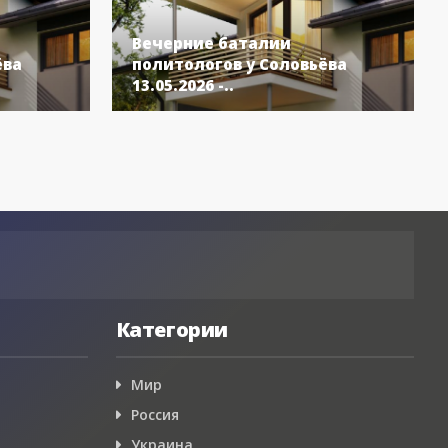
Вечерние баталии
ёва
политологов у Соловьёва
13.05.2026 -..
Категории
Мир
Россия
Украина