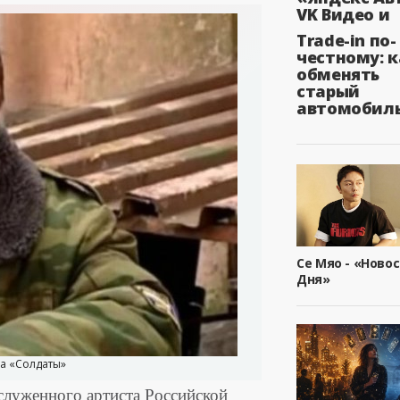
VK Видео и
Trade-in по-
честному: к
обменять
старый
автомобил
Се Мяо - «Ново
Дня»
а «Солдаты»
служенного артиста Российской