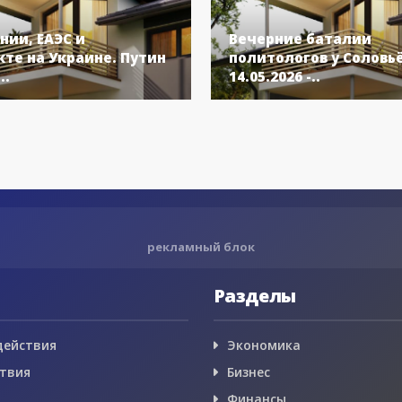
нии, ЕАЭС и
Вечерние баталии
те на Украине. Путин
политологов у Соловь
..
14.05.2026 -..
рекламный блок
Разделы
действия
Экономика
твия
Бизнес
Финансы