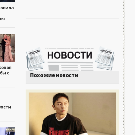
товила
ля
ковал
бы с
Похожие новости
вости