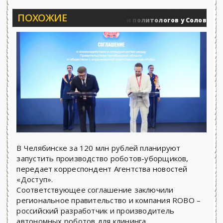
ПОХОЖИЕ
Вечерние баталии политологов у Соловьёва 25.06
оенные действия
В Челябинске за 120 млн рублей планируют
запустить производство роботов-уборщиков,
передает корреспондент Агентства новостей
«Доступ».
Соответствующее соглашение заключили
региональное правительство и компания ROBO –
российский разработчик и производитель
автономных роботов для клининга.