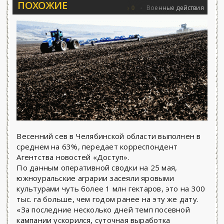
ПОХОЖИЕ
ьёва 25.06.2026 - «Новости»...
Об Арме
0
Военные действия
Весенний сев в Челябинской области выполнен в
среднем на 63%, передает корреспондент
Агентства новостей «Доступ».
По данным оперативной сводки на 25 мая,
южноуральские аграрии засеяли яровыми
культурами чуть более 1 млн гектаров, это на 300
тыс. га больше, чем годом ранее на эту же дату.
«За последние несколько дней темп посевной
кампании ускорился, суточная выработка