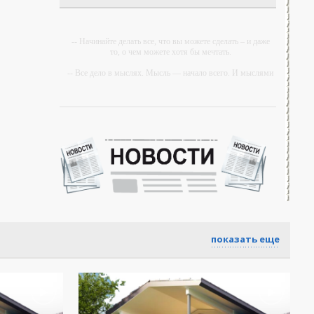
-- Начинайте делать все, что вы можете сделать – и даже
то, о чем можете хотя бы мечтать.
-- Все дело в мыслях. Мысль — начало всего. И мыслями
можно управлять. И поэтому главное дело
совершенствования: работать над мыслями.
-- Идите уверенно по направлению к мечте. Живите той
жизнью, которую вы сами себе придумали.
-- Самое большое богатство — это ум. Самая большая
нищета — глупость. Из всех страхов самый пугающий —
самолюбование.
-- Лучшее, что можно сделать с хорошим советом, это
пропустить его мимо ушей. Он никогда не бывает полезен
никому, кроме того, кто его дал.
-- Люблю давать советы и очень не люблю, когда их дают
показать еще
мне.