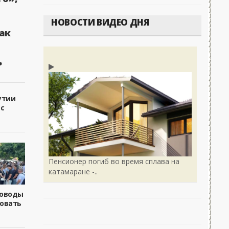
НОВОСТИ ВИДЕО ДНЯ
ак
ь
утии
 с
Пенсионер погиб во время сплава на
катамаране -..
боводы
овать