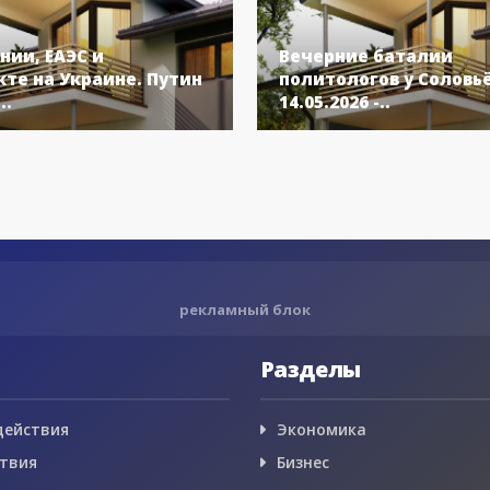
нии, ЕАЭС и
Вечерние баталии
те на Украине. Путин
политологов у Соловь
..
14.05.2026 -..
рекламный блок
Разделы
действия
Экономика
твия
Бизнес