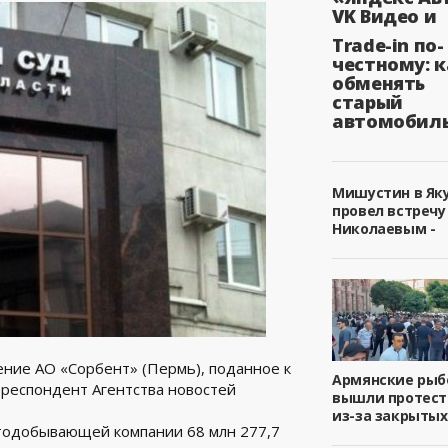
VK Видео и
Trade-in по-
честному: к
обменять
старый
автомобил
Мишустин в Як
провел встречу
Николаевым -
ение АО «Сорбент» (Пермь), поданное к
Армянские ры
респондент Агентства новостей
вышли протест
из-за закрытых
отодобывающей компании 68 млн 277,7