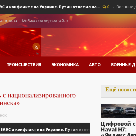
конфликте на Украине. Путин ответил на...
0
Военные дейст
Контакты
Мобильная версия сайта
1.9k
ПРОИСШЕСТВИЯ
ЭКОНОМИКА
АВТО
ВОЕННЫЕ Д
Ещё новост
ь с национализированного
инска»
нск
Цифровой с
Haval H7:
 и конфликте на Украине. Путин ответил на...
0
Военные дей
«Яндекс Ав