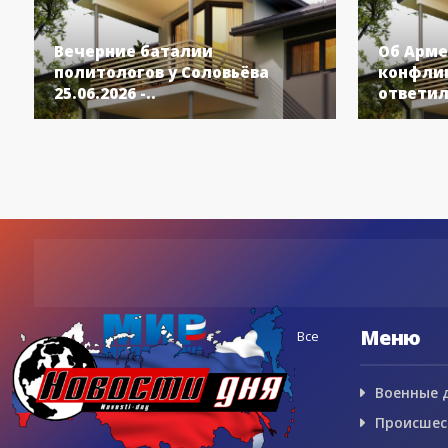
Вечерние баталии
Об Арме
политологов у Соловьёва
конфлик
25.06.2026 -..
ответил
Меню
Все
Военные 
Происшес