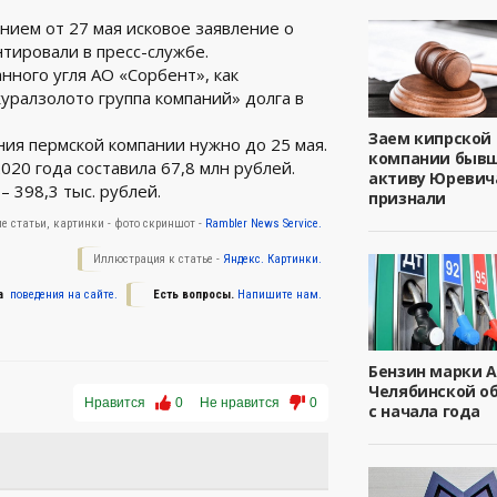
нием от 27 мая исковое заявление о
тировали в пресс-службе.
ного угля АО «Сорбент», как
уралзолото группа компаний» долга в
Заем кипрской
ния пермской компании нужно до 25 мая.
компании быв
20 года составила 67,8 млн рублей.
активу Юревич
– 398,3 тыс. рублей.
признали
е статьи, картинки - фото скриншот -
Rambler News Service.
Иллюстрация к статье -
Яндекс. Картинки.
а
поведения на сайте.
Есть вопросы.
Напишите нам.
Бензин марки А
Челябинской о
Нравится
0
Не нравится
0
с начала года