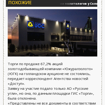
ПОХОЖИЕ
Вечерние баталии политологов у Соловьёва 25.
Военные действия
Торги по продаже 67,2% акций
золотодобывающей компании «Южуралзолото»
(ЮГК) на голландском аукционе не состоялись,
передает корреспондент Агентства новостей
«Доступ».
Заявку на участие подало только АО «Русские
угли», но она, по данным площадки ГИС «Торги»,
была отклонена.
«Представлены не все документы в соответствии