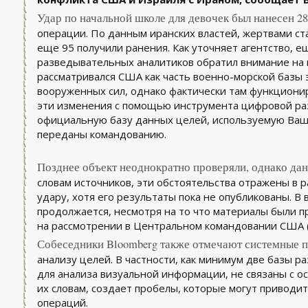
Удар по начальной школе для девочек был нанесен 28
операции. По данным иранских властей, жертвами ста
еще 95 получили ранения. Как уточняет агентство, е
разведывательных аналитиков обратил внимание на 
рассматривался США как часть военно-морской базы
вооруженных сил, однако фактически там функциони
эти изменения с помощью инструмента цифровой раз
официальную базу данных целей, используемую Ваш
переданы командованию.
Позднее объект неоднократно проверяли, однако данн
словам источников, эти обстоятельства отражены в 
удару, хотя его результаты пока не опубликованы. В
продолжается, несмотря на то что материалы были п
на рассмотрении в Центральном командовании США 
Собеседники Bloomberg также отмечают системные п
анализу целей. В частности, как минимум две базы р
для анализа визуальной информации, не связаны с ос
их словам, создает пробелы, которые могут приводи
операций.