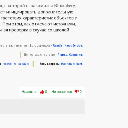
, с которой ознакомился Bloomberg,
жет инициировать дополнительную
тветствия характеристик объектов и
 При этом, как отмечают источники,
ная проверка в случае со школой
е статьи, картинки - фото скриншот -
Rambler News Service.
Иллюстрация к статье -
Яндекс. Картинки.
а
поведения на сайте.
Есть вопросы.
Напишите нам.
Нравится
0
Не нравится
0