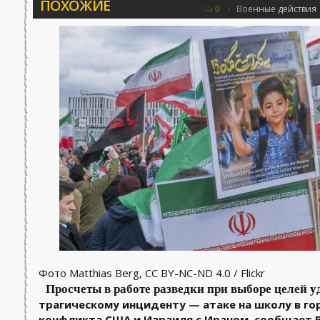
ПОХОЖИЕ
Соловьёва 25.06.2026 - «Новости»...
Об 
0
Военные действия
Фото Matthias Berg, CC BY-NC-ND 4.0 / Flickr
Просчеты в работе разведки при выборе целей у
трагическому инциденту — атаке на школу в го
конфликта США и Израиля с Ираном, сообщает B