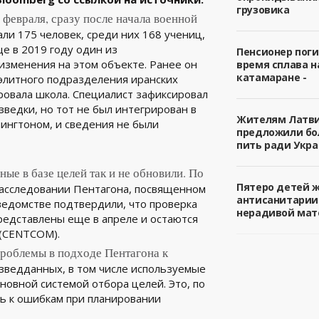
грузовика
 февраля, сразу после начала военной
ли 175 человек, среди них 168 учениц,
ще в 2019 году один из
Пенсионер поги
изменения на этом объекте. Ранее он
время сплава н
катамаране -
 элитного подразделения иранских
ровала школа. Специалист зафиксировал
ведки, но тот не был интегрирован в
Жителям Латв
ингтоном, и сведения не были
предложили б
пить ради Укра
ые в базе целей так и не обновили. По
Пятеро детей 
расследовании Пентагона, посвященном
антисанитарии
 ведомстве подтвердили, что проверка
нерадивой мат
редставлены еще в апреле и остаются
(CENTCOM).
роблемы в подходе Пентагона к
азведданных, в том числе используемые
новной системой отбора целей. Это, по
ть к ошибкам при планировании