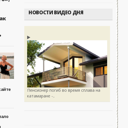
Вечерние баталии политологов у Соловьёва 14
Военные действия
НОВОСТИ ВИДЕО ДНЯ
ак
ь
кайте
Пенсионер погиб во время сплава на
катамаране -..
пало
я