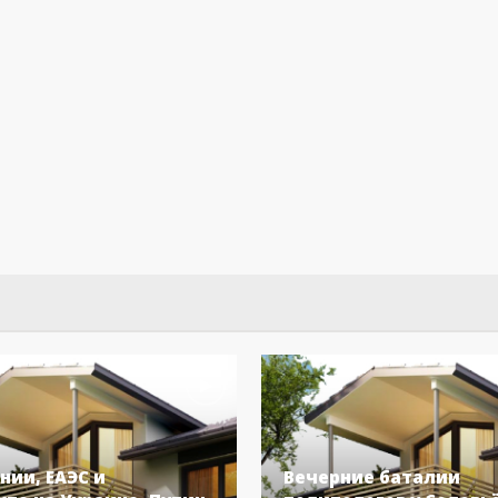
нии, ЕАЭС и
Вечерние баталии