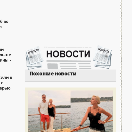
б во
а
ии
ольше
ины -
Похожие новости
жили в
 с
ерью