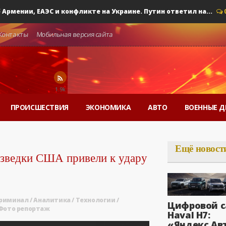
ении, ЕАЭС и конфликте на Украине. Путин ответил на...
0
Контакты
Мобильная версия сайта
1.9k
ПРОИСШЕСТВИЯ
ЭКОНОМИКА
АВТО
ВОЕННЫЕ Д
Ещё новост
азведки США привели к удару
криминал
/
Аналитика
/
Технологии
/
Цифровой с
Фото репортаж
Haval H7:
«Яндекс Ав