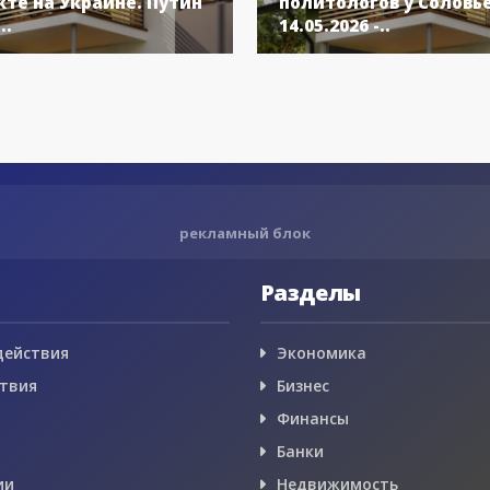
те на Украине. Путин
политологов у Соловь
..
14.05.2026 -..
рекламный блок
Разделы
действия
Экономика
твия
Бизнес
Финансы
Банки
ии
Недвижимость