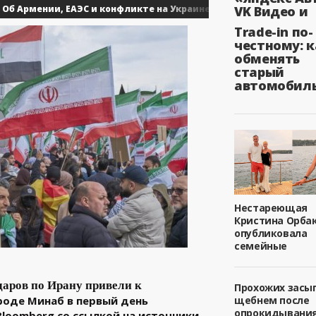
Армении, ЕАЭС и конфликте на Украине. Путин ответил на...
VK Видео и
0
Trade-in по-
честному: к
обменять
старый
автомобил
Нестареющая
Кристина Орба
опубликовала
семейные
даров по Ирану привели к
Прохожих засы
роде Минаб в первый день
щебнем после
опрокидывани
loomberg со ссылкой на источники.