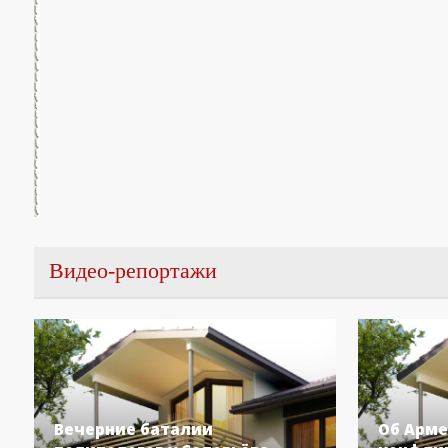
Видео-репортажи
Вечерние баталии
Об Арме