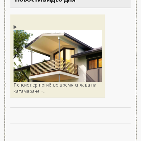
Пенсионер погиб во время сплава на
катамаране -..