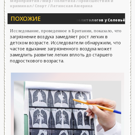
Мероприятия
/
Мир
/
Политика
/
Происшествия и
криминал
/
Спорт
/
Латинская Америка
ПОХОЖИЕ
Вечерние баталии политологов у Соловьёва 25.06.2
ные действия
Исследование, проведенное в Британии, показало, что
загрязнение воздуха замедляет рост легких в
детском возрасте. Исследователи обнаружили, что
частое вдыхание загрязненного воздуха может
замедлить развитие легких вплоть до старшего
подросткового возраста.