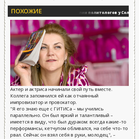
ПОХОЖИЕ
Вечерние баталии политологов у Соловьёва 25
Военные действия
Актер и актриса начинали свой путь вместе.
Коллега запомнился ей как отчаянный
импровизатор и провокатор.
"Я его знаю еще с ГИТИСа – мы учились
параллельно. Он был яркий и талантливый –
имеется в виду, что был дураком: всегда какие-то
перформансы, кетчупом обливался, на себе что-то
рвал. Сейчас он взял себя в руки, молодец", –