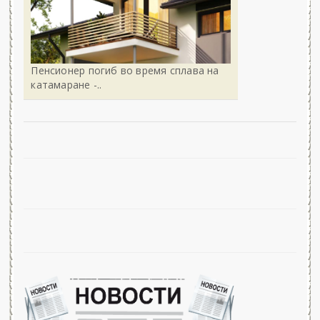
Пенсионер погиб во время сплава на
катамаране -..