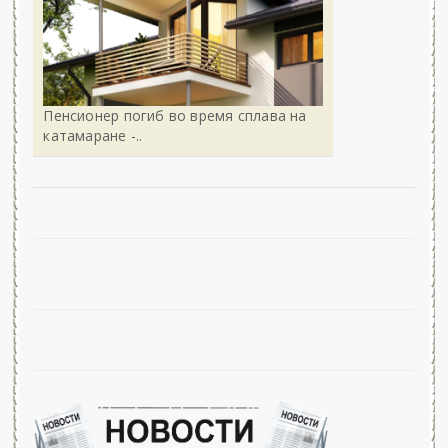
Пенсионер погиб во время сплава на
катамаране -..