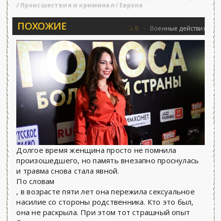
/
Происшествия и криминал
/
Европа
ПОХОЖИЕ
овьёва 25.06.2026 - «Новости»...
Об Ар
0
Военные действия
Долгое время женщина просто не помнила
произошедшего, но память внезапно проснулась
и травма снова стала явной.
По словам
, в возрасте пяти лет она пережила сексуальное
насилие со стороны родственника. Кто это был,
она не раскрыла. При этом тот страшный опыт