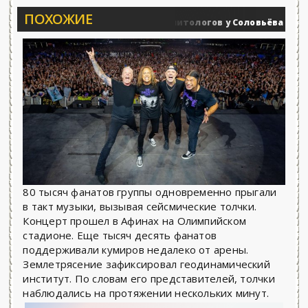
ПОХОЖИЕ
Вечерние баталии политологов у Соловьёва 25.06.2026
 действия
80 тысяч фанатов группы одновременно прыгали
в такт музыки, вызывая сейсмические толчки.
Концерт прошел в Афинах на Олимпийском
стадионе. Еще тысяч десять фанатов
поддерживали кумиров недалеко от арены.
Землетрясение зафиксировал геодинамический
институт. По словам его представителей, толчки
наблюдались на протяжении нескольких минут.