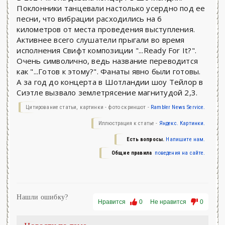
Поклонники танцевали настолько усердно под ее
песни, что вибрации расходились на 6
километров от места проведения выступления.
Активнее всего слушатели прыгали во время
исполнения Свифт композиции "...Ready For It?".
Очень символично, ведь название переводится
как "...Готов к этому?". Фанаты явно были готовы.
А за год до концерта в Шотландии шоу Тейлор в
Сиэтле вызвало землетрясение магнитудой 2,3.
Цитирование статьи, картинки - фото скриншот -
Rambler News Service.
Иллюстрация к статье -
Яндекс. Картинки.
Есть вопросы.
Напишите нам.
Общие правила
поведения на сайте.
Нашли ошибку?
Нравится
0
Не нравится
0