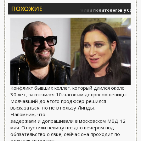
ПОХОЖИЕ
Вечерние баталии политологов у Соловьёва 
Военные действия
Конфликт бывших коллег, который длился около
30 лет, закончился 10-часовым допросом певицы.
Молчавший до этого продюсер решился
высказаться, но не в пользу Линды.
Напомним, что
задержали и допрашивали в московском МВД 12
мая. Отпустили певицу поздно вечером под
обязательство о явке, сейчас она проходит по
делу как свидетель.