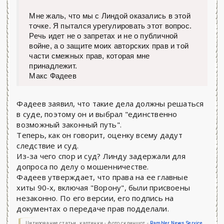
Мне жаль, что мы с Линдой оказались в этой
точке. Я пытался урегулировать этот вопрос.
Речь идет не о запретах и не о публичной
войне, а о защите моих авторских прав и той
части смежных прав, которая мне
принадлежит.
Макс Фадеев
Фадеев заявил, что такие дела должны решаться
в суде, поэтому он и выбрал "единственно
возможный законный путь".
Теперь, как он говорит, оценку всему дадут
следствие и суд.
Из-за чего спор и суд? Линду задержали для
допроса по делу о мошенничестве.
Фадеев утверждает, что права на ее главные
хиты 90-х, включая "Ворону", были присвоены
незаконно. По его версии, его подпись на
документах о передаче прав подделали.
Цитирование статьи, картинки - фото скриншот -
Rambler News Service.