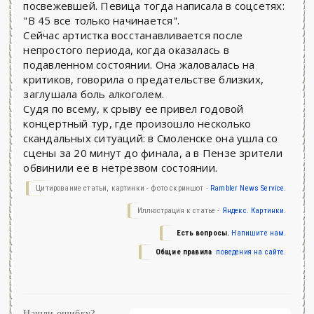
посвежевшей. Певица тогда написала в соцсетях:
"В 45 все только начинается".
Сейчас артистка восстанавливается после
непростого периода, когда оказалась в
подавленном состоянии. Она жаловалась на
критиков, говорила о предательстве близких,
заглушала боль алкоголем.
Судя по всему, к срыву ее привел годовой
концертный тур, где произошло несколько
скандальных ситуаций: в Смоленске она ушла со
сцены за 20 минут до финала, а в Пензе зрители
обвинили ее в нетрезвом состоянии.
Цитирование статьи, картинки - фото скриншот -
Rambler News Service.
Иллюстрация к статье -
Яндекс. Картинки.
Есть вопросы.
Напишите нам.
Общие правила
поведения на сайте.
Нашли ошибку?