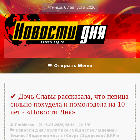
5.06.2026 - «Новости»...
Об Армении, 
0
Военные действия
Пятница, 07 августа 2026
Открыть Меню
✔ Дочь Славы рассказала, что певица
сильно похудела и помолодела на 10
лет - «Новости Дня»
Parkinson
13-05-2026, 14:18
193
Новости дня
/
Политика
/
Общество
/
Мнения
/
Бизнес
/
Недвижимость
/
Спорт
/
Здоровье
/
ДНР и