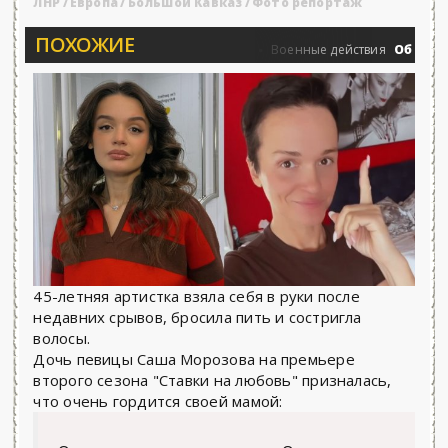
ЛНР
/
Европа
/
Большой Кавказ
/
Фото репортаж
ПОХОЖИЕ
а 25.06.2026 - «Новости»...
Об Армени
0
Военные действия
45-летняя артистка взяла себя в руки после
недавних срывов, бросила пить и состригла
волосы.
Дочь певицы Саша Морозова на премьере
второго сезона "Ставки на любовь" призналась,
что очень гордится своей мамой: