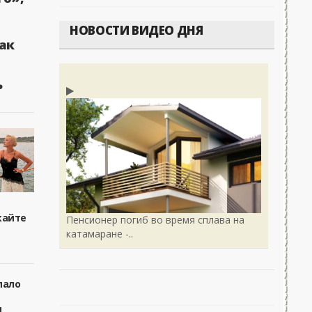
НОВОСТИ ВИДЕО ДНЯ
ак
ь
кайте
Пенсионер погиб во время сплава на
катамаране -..
пало
я