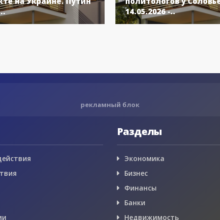
те на Украине. Путин
политологов у Соловь
..
14.05.2026 -..
рекламный блок
Разделы
действия
Экономика
твия
Бизнес
Финансы
Банки
ии
Недвижимость