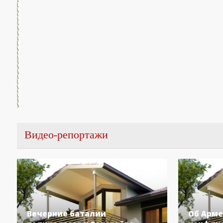
Видео-репортажи
Вечерние баталии
Об Арме