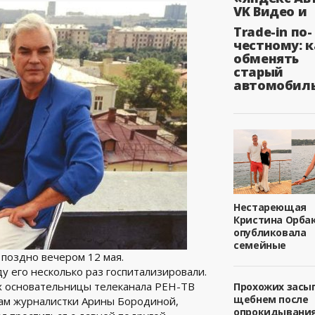
VK Видео и
Trade-in по-
честному: к
обменять
старый
автомобил
Нестареющая
Кристина Орба
опубликовала
семейные
поздно вечером 12 мая.
у его несколько раз госпитализировали.
ах основательницы телеканала РЕН-ТВ
Прохожих засы
щебнем после
вам журналистки Арины Бородиной,
опрокидывани