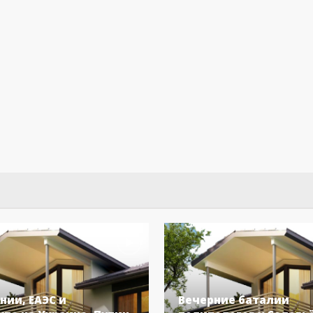
нии, ЕАЭС и
Вечерние баталии