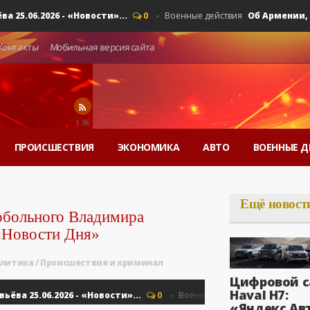
06.2026 - «Новости»...
Об Армении, ЕАЭС
0
Военные действия
Контакты
Мобильная версия сайта
1.9k
ПРОИСШЕСТВИЯ
ЭКОНОМИКА
АВТО
ВОЕННЫЕ Д
Ещё новост
обольного Владимира
 «Новости Дня»
литика
/
Происшествия и криминал
Цифровой с
Haval H7:
25.06.2026 - «Новости»...
Об Армении, Е
0
Военные действия
«Яндекс Ав