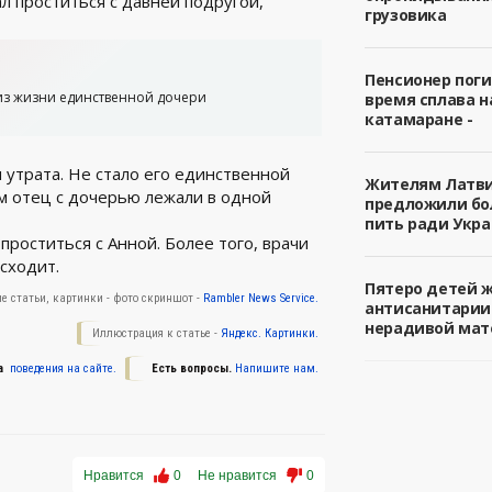
л проститься с давней подругой,
грузовика
Пенсионер поги
из жизни единственной дочери
время сплава н
катамаране -
утрата. Не стало его единственной
Жителям Латв
ом отец с дочерью лежали в одной
предложили б
пить ради Укра
роститься с Анной. Более того, врачи
сходит.
Пятеро детей 
е статьи, картинки - фото скриншот -
Rambler News Service.
антисанитарии
нерадивой мат
Иллюстрация к статье -
Яндекс. Картинки.
а
поведения на сайте.
Есть вопросы.
Напишите нам.
Нравится
0
Не нравится
0