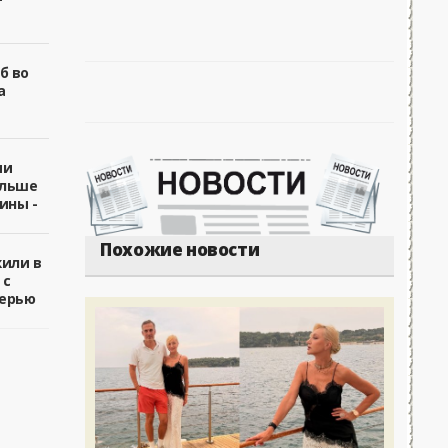
б во
а
ии
ольше
ины -
Похожие новости
жили в
 с
ерью