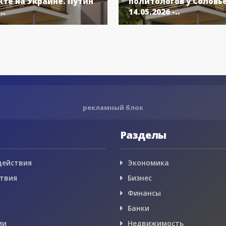
те на Украине. Путин
политологов у Соловь
..
14.05.2026 -..
рекламный блок
Разделы
действия
Экономика
твия
Бизнес
Финансы
Банки
ии
Недвижимость