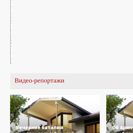
Видео-репортажи
Вечерние баталии
Об Арме