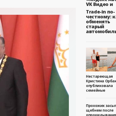
VK Видео и
Trade-in по-
честному: к
обменять
старый
автомобил
Нестареющая
Кристина Орба
опубликовала
семейные
Прохожих засы
щебнем после
опрокидывани