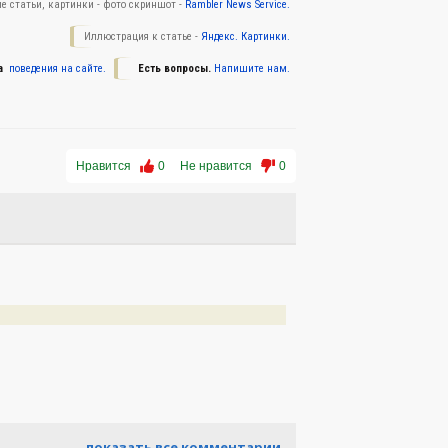
е статьи, картинки - фото скриншот -
Rambler News Service.
Иллюстрация к статье -
Яндекс. Картинки.
а
поведения на сайте.
Есть вопросы.
Напишите нам.
Нравится
0
Не нравится
0
показать все комментарии