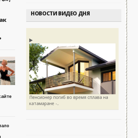
НОВОСТИ ВИДЕО ДНЯ
ак
ь
кайте
Пенсионер погиб во время сплава на
катамаране -..
пало
я