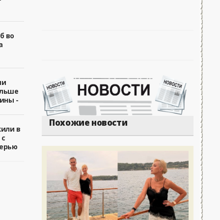
б во
а
ии
ольше
ины -
Похожие новости
жили в
 с
ерью