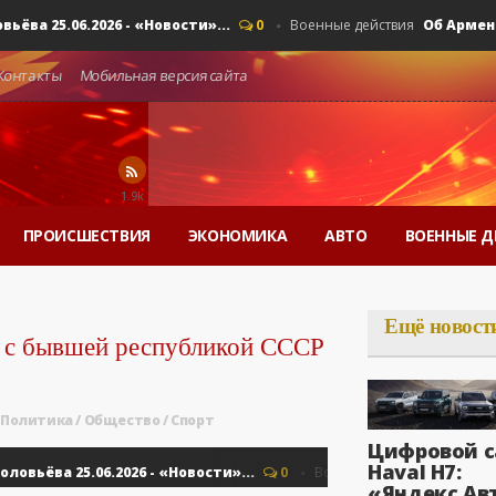
 25.06.2026 - «Новости»...
Об Армении, 
0
Военные действия
Контакты
Мобильная версия сайта
1.9k
ПРОИСШЕСТВИЯ
ЭКОНОМИКА
АВТО
ВОЕННЫЕ Д
Ещё новост
е с бывшей республикой СССР
Политика
/
Общество
/
Спорт
Цифровой с
Haval H7:
ёва 25.06.2026 - «Новости»...
Об Армени
0
Военные действия
«Яндекс Ав