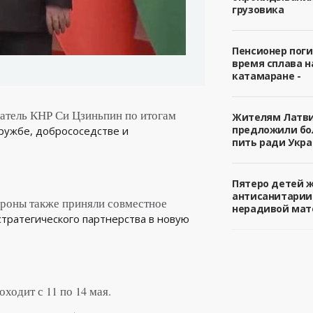
грузовика
Пенсионер поги
время сплава н
катамаране -
атель КНР Си Цзиньпин по итогам
Жителям Латв
предложили б
ружбе, добрососедстве и
пить ради Укра
Пятеро детей 
антисанитарии
ороны также приняли совместное
нерадивой мат
тратегического партнерства в новую
ходит с 11 по 14 мая.