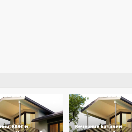
нии, ЕАЭС и
Вечерние баталии