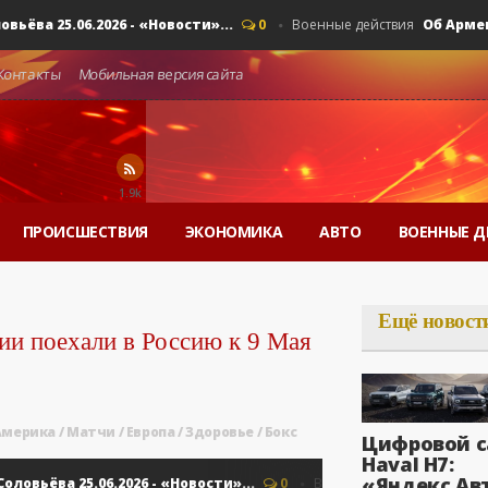
 25.06.2026 - «Новости»...
Об Армении, 
0
Военные действия
Контакты
Мобильная версия сайта
1.9k
ПРОИСШЕСТВИЯ
ЭКОНОМИКА
АВТО
ВОЕННЫЕ Д
Ещё новост
ии поехали в Россию к 9 Мая
Америка
/
Матчи
/
Европа
/
Здоровье
/
Бокс
Цифровой с
Haval H7:
«Яндекс Ав
ёва 25.06.2026 - «Новости»...
Об Армени
0
Военные действия