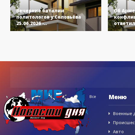
Вечерние баталии
Об Арме
политологов у Соловьёва
конфлик
25.06.2026 -..
ответил
Меню
Все
Военные 
Происшес
Авто