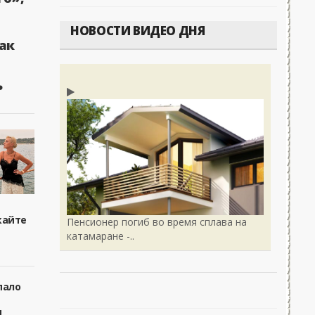
НОВОСТИ ВИДЕО ДНЯ
ак
ь
кайте
Пенсионер погиб во время сплава на
катамаране -..
пало
я