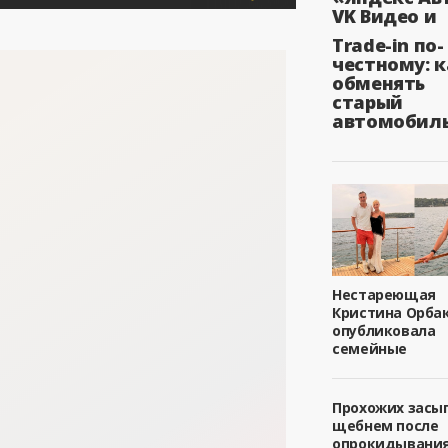
VK Видео и
Trade-in по-
честному: к
обменять
старый
автомобил
Нестареющая
Кристина Орба
опубликовала
семейные
Прохожих засы
щебнем после
опрокидывани