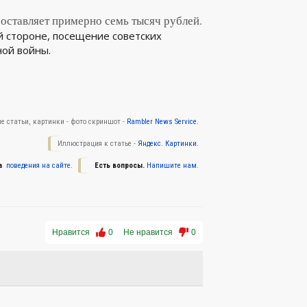
 составляет примерно семь тысяч рублей.
й стороне, посещение советских
ной войны.
е статьи, картинки - фото скриншот -
Rambler News Service.
Иллюстрация к статье -
Яндекс. Картинки.
а
поведения на сайте.
Есть вопросы.
Напишите нам.
Нравится
0
Не нравится
0