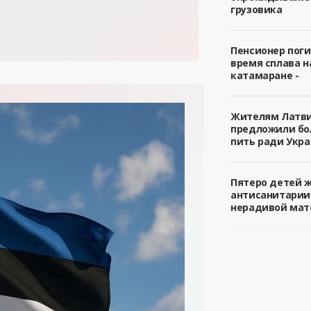
грузовика
Пенсионер поги
время сплава н
катамаране -
Жителям Латв
предложили б
пить ради Укра
Пятеро детей 
антисанитарии
нерадивой мат