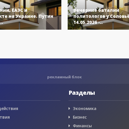
нии, ЕАЭС и
Вечерние баталии
те на Украине. Путин
политологов у Соловь
..
14.05.2026 -..
рекламный блок
Разделы
действия
Экономика
твия
Бизнес
Финансы