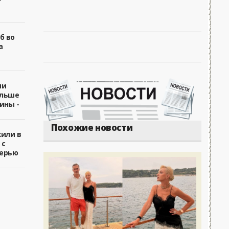
б во
а
ии
ольше
ины -
Похожие новости
жили в
 с
ерью