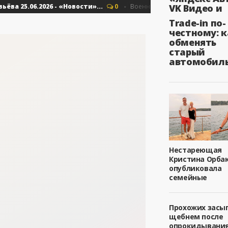
5.06.2026 - «Новости»...
Об Армении, ЕА
VK Видео и
0
Военные действия
Trade-in по-
честному: к
обменять
старый
автомобил
Нестареющая
Кристина Орба
опубликовала
семейные
Прохожих засы
щебнем после
опрокидывани