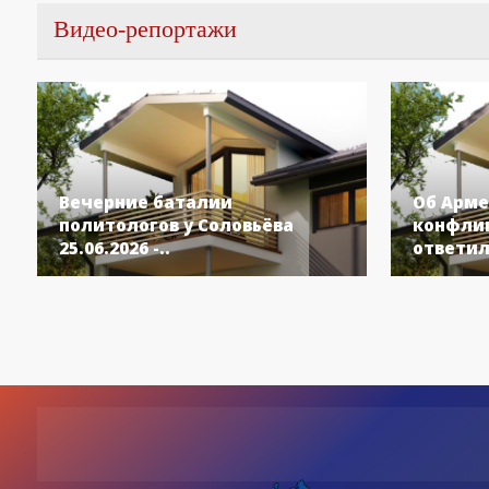
Видео-репортажи
Вечерние баталии
Об Арме
политологов у Соловьёва
конфлик
25.06.2026 -..
ответил