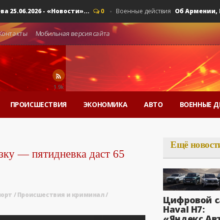
6.2026 - «Новости»...
Об Армении, ЕАЭС 
0
Военные действия
Контакты
Мобильная версия сайта
1.9k
ПРОИСШЕСТВИЯ
ЭКОНОМИКА
АВТО
ВОЕННЫЕ Д
Ещё новост
зку — пятидневка даст 65
порт
/
Происшествия и криминал
/
Цифровой с
Haval H7:
«Яндекс Ав