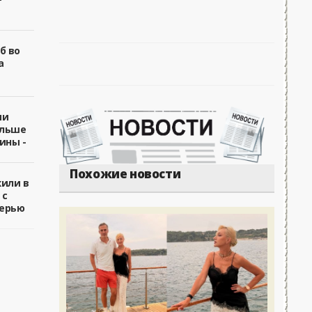
б во
а
ии
ольше
ины -
Похожие новости
жили в
 с
ерью