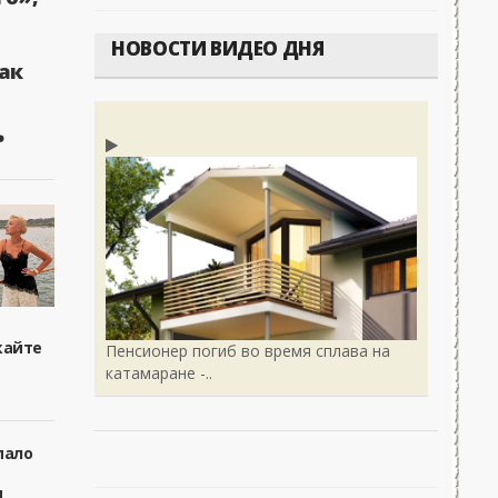
ЭС и конфликте на Украине. Путин ответил на...
0
Военные 
НОВОСТИ ВИДЕО ДНЯ
ак
ь
кайте
Пенсионер погиб во время сплава на
катамаране -..
пало
я