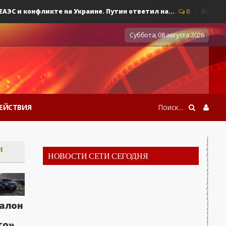
и конфликте на Украине. Путин ответил на...
0
Военные дей
Суббота, 08 августа 2026
ЕЙСТВИЯ
и
НОВОСТИ СЕТИ СЕГОДНЯ
алон
то»,