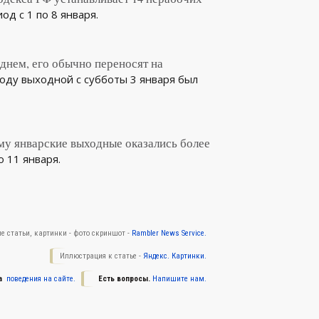
д с 1 по 8 января.
днем, его обычно переносят на
оду выходной с субботы 3 января был
ому январские выходные оказались более
 11 января.
е статьи, картинки - фото скриншот -
Rambler News Service.
Иллюстрация к статье -
Яндекс. Картинки.
а
поведения на сайте.
Есть вопросы.
Напишите нам.