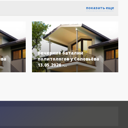
показать еще
Вечерние баталии
ёва
политологов у Соловьёва
13.05.2026 -..