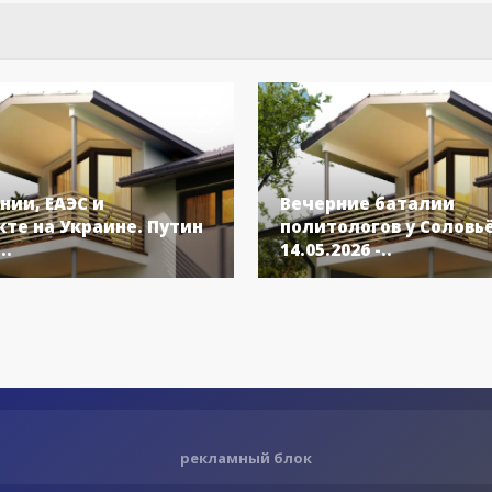
нии, ЕАЭС и
Вечерние баталии
те на Украине. Путин
политологов у Соловь
..
14.05.2026 -..
рекламный блок