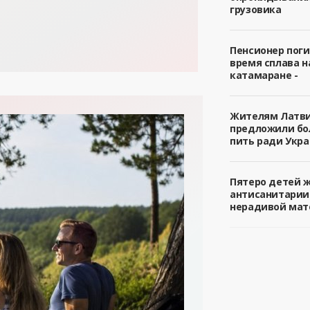
грузовика
Пенсионер поги
время сплава н
катамаране -
Жителям Латв
предложили б
пить ради Укра
Пятеро детей 
антисанитарии
нерадивой мат