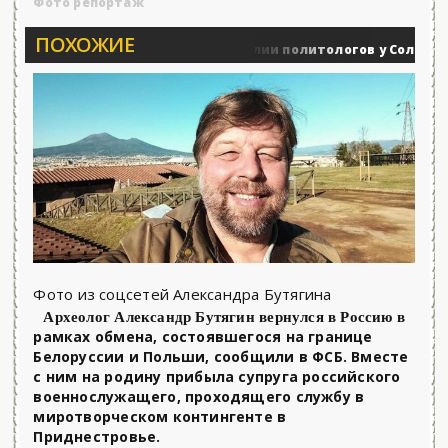
Фото репортаж
ПОХОЖИЕ
Вечерние баталии политологов у Соловьёва 2
Военные действия
Фото из соцсетей Александра Бутягина
Археолог Александр Бутягин вернулся в Россию в
рамках обмена, состоявшегося на границе
Белоруссии и Польши, сообщили в ФСБ. Вместе
с ним на родину прибыла супруга российского
военнослужащего, проходящего службу в
миротворческом контингенте в
Приднестровье.