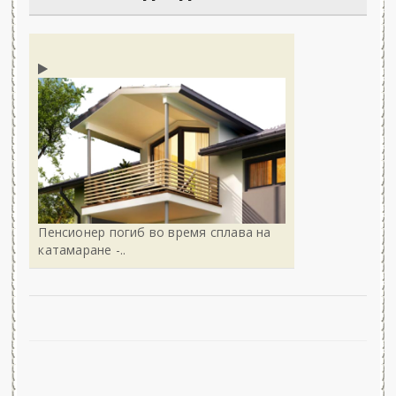
Пенсионер погиб во время сплава на
катамаране -..