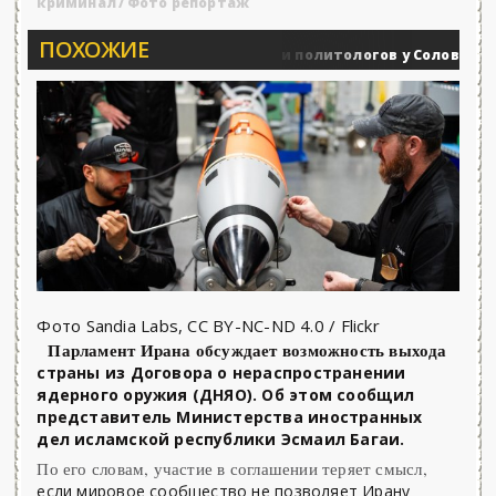
криминал
/
Фото репортаж
ПОХОЖИЕ
Вечерние баталии политологов у Соловьёва 25.06
енные действия
Фото Sandia Labs, CC BY-NC-ND 4.0 / Flickr
Парламент Ирана обсуждает возможность выхода
страны из Договора о нераспространении
ядерного оружия (ДНЯО). Об этом сообщил
представитель Министерства иностранных
дел исламской республики Эсмаил Багаи.
По его словам, участие в соглашении теряет смысл,
если мировое сообщество не позволяет Ирану