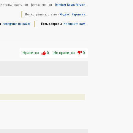
е статьи, картинки - фото скриншот -
Rambler News Service.
Иллюстрация к статье -
Яндекс. Картинки.
а
поведения на сайте.
Есть вопросы.
Напишите нам.
Нравится
0
Не нравится
0