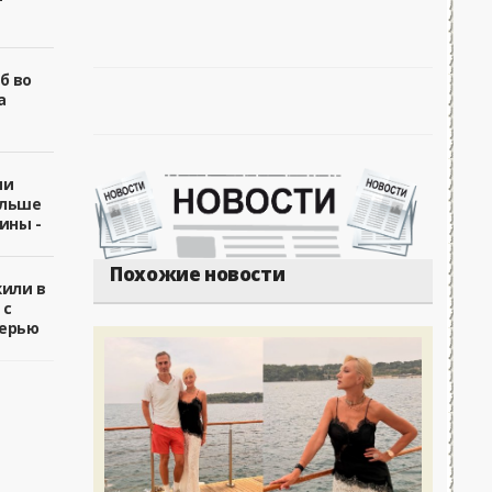
б во
а
ии
ольше
ины -
Похожие новости
жили в
 с
ерью