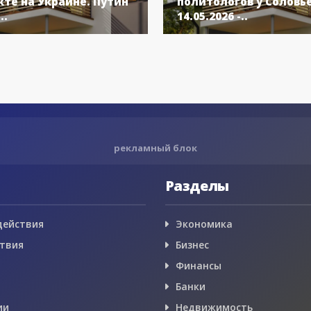
те на Украине. Путин
политологов у Соловь
..
14.05.2026 -..
рекламный блок
Разделы
действия
Экономика
твия
Бизнес
Финансы
Банки
ии
Недвижимость