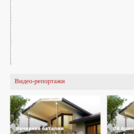
Видео-репортажи
Вечерние баталии
Об Арме