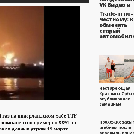
VK Видео и
Trade-in по-
честному: к
обменять
старый
автомобил
Нестареющая
Кристина Орба
опубликовала
семейные
 газ на нидерландском хабе TTF
Прохожих засы
о эквивалентно примерно $891 за
щебнем после
акие данные утром 19 марта
опрокидывани