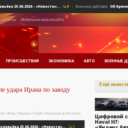
 25.06.2026 - «Новости»...
Об Армении, 
0
Военные действия
Контакты
Мобильная версия сайта
1.9k
ПРОИСШЕСТВИЯ
ЭКОНОМИКА
АВТО
ВОЕННЫЕ Д
Ещё новост
ле удара Ирана по заводу
ео
/
Мир
/
Европа
/
США
/
Военные действия
Цифровой с
Haval H7:
«Яндекс Ав
ёва 25.06.2026 - «Новости»...
Об Армени
0
Военные действия