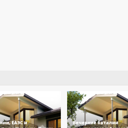
нии, ЕАЭС и
Вечерние баталии