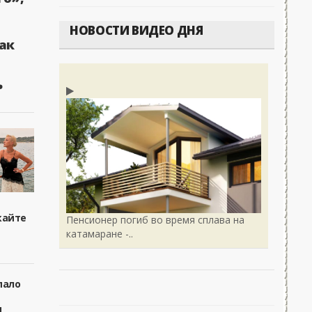
НОВОСТИ ВИДЕО ДНЯ
ак
ь
кайте
Пенсионер погиб во время сплава на
катамаране -..
пало
я