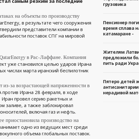
 стал самым резким за последние
грузовика
атаках на объекты по производству
arEnergy, в результате чего сооружения
Пенсионер поги
время сплава н
твердили представители компании в
катамаране -
табильности поставок СПГ на мировой
Жителям Латв
QatarEnergy в Рас-Лаффане. Компания
предложили б
пить ради Укра
ект уже становился целью ударов Ирана
вых числах марта иранский беспилотник
Пятеро детей 
ут из-за возрастающей напряженности в
антисанитарии
 против Ирана 28 февраля, в ходе
нерадивой мат
 Иран провел серию ракетных и
м заливе, а также заблокировал
оносителей, включая газ и нефть.
нее приостановила производство на
занимает одно из ведущих мест среди
вокупного объемa глобальных поставок.