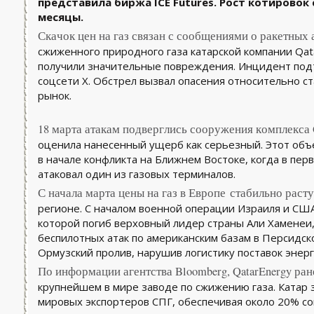
представила биржа ICE Futures. Рост котировок
месяцы.
Скачок цен на газ связан с сообщениями о ракетных 
сжиженного природного газа катарской компании Qat
получили значительные повреждения. Инцидент под
соцсети Х. Обстрел вызвал опасения относительно с
рынок.
18 марта атакам подверглись сооружения комплекса 
оценила нанесенный ущерб как серьезный. Этот объ
в начале конфликта на Ближнем Востоке, когда в пер
атаковал один из газовых терминалов.
С начала марта цены на газ в Европе стабильно раст
регионе. С началом военной операции Израиля и США
которой погиб верховный лидер страны Али Хаменеи,
беспилотных атак по американским базам в Персидско
Ормузский пролив, нарушив логистику поставок энерг
По информации агентства Bloomberg, QatarEnergy ра
крупнейшем в мире заводе по сжижению газа. Катар 
мировых экспортеров СПГ, обеспечивая около 20% со