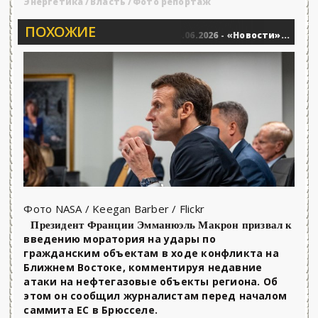
Энергетика
/
Власть
/
Фото репортаж
ПОХОЖИЕ
лии политологов у Соловьёва 25.06.2026 - «Новости»...
0
В
Фото NASA / Keegan Barber / Flickr
Президент Франции Эмманюэль Макрон призвал к
введению моратория на удары по
гражданским объектам в ходе конфликта на
Ближнем Востоке, комментируя недавние
атаки на нефтегазовые объекты региона. Об
этом он сообщил журналистам перед началом
саммита ЕС в Брюсселе.