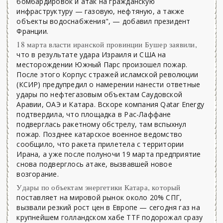
бомбардировок и атак на гражданскую
инфраструктуру — газовую, нефтяную, а также
объекты водоснабжения", — добавил президент
Франции.
18 марта власти иранской провинции Бушер заявили,
что в результате удара Израиля и США на
месторождении Южный Парс произошел пожар.
После этого Корпус стражей исламской революции
(КСИР) предупредил о намерении нанести ответные
удары по нефтегазовым объектам Саудовской
Аравии, ОАЭ и Катара. Вскоре компания Qatar Energy
подтвердила, что площадка в Рас-Лаффане
подверглась ракетному обстрелу, там вспыхнул
пожар. Позднее катарское военное ведомство
сообщило, что ракета прилетела с территории
Ирана, а уже после полуночи 19 марта предприятие
снова подверглось атаке, вызвавшей новое
возгорание.
Удары по объектам энергетики Катара, который
поставляет на мировой рынок около 20% СПГ,
вызвали резкий рост цен в Европе — сегодня газ на
крупнейшем голландском хабе TTF подорожал сразу