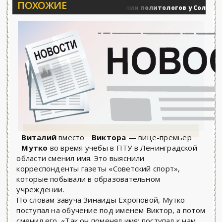
ПОХОЖИЕ
Вечерние баталии политологов у Соловьёва 25
Военные действия
Виталий
вместо
Виктора
— вице-премьер
Мутко
во время учебы в ПТУ в Ленинградской
области сменил имя. Это выяснили
корреспонденты газеты «Советский спорт»,
которые побывали в образовательном
учреждении.
По словам завуча Зинаиды Ехроповой, Мутко
поступал на обучение под именем Виктор, а потом
сменил его. «Так он поменял имя: поступал к нам