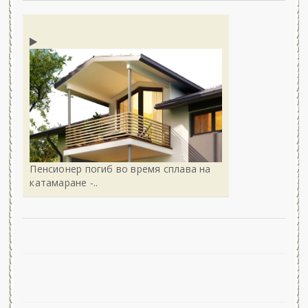
Пенсионер погиб во время сплава на
катамаране -..