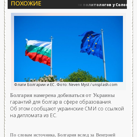
ПОХОЖИЕ
Вечерние баталии политологов у Соловьёва 25.0
оенные действия
Флаги Болгарии и ЕС. Фото: Neven Myst / unsplash.com
Болгария намерена добиваться от Украины
гарантий для болгар в сфере образования.
Об этом сообщают украинские СМИ со ссылкой
на дипломата из ЕС.
По словам источника, Болгария вслед за Венгрией