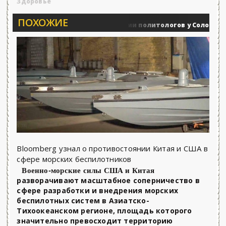
Здоровье
ПОХОЖИЕ
Вечерние баталии политологов у Соловьёва 25.
Военные действия
Bloomberg узнал о противостоянии Китая и США в
сфере морских беспилотников
Военно-морские силы США и Китая
разворачивают масштабное соперничество в
сфере разработки и внедрения морских
беспилотных систем в Азиатско-
Тихоокеанском регионе, площадь которого
значительно превосходит территорию