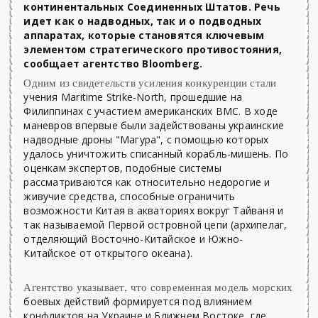
континентальных Соединенных Штатов. Речь
идет как о надводных, так и о подводных
аппаратах, которые становятся ключевым
элементом стратегического противостояния,
сообщает агентство Bloomberg.
Одним из свидетельств усиления конкуренции стали
учения Maritime Strike-North, прошедшие на
Филиппинах с участием американских ВМС. В ходе
маневров впервые были задействованы украинские
надводные дроны "Магура", с помощью которых
удалось уничтожить списанный корабль-мишень. По
оценкам экспертов, подобные системы
рассматриваются как относительно недорогие и
живучие средства, способные ограничить
возможности Китая в акваториях вокруг Тайваня и
так называемой Первой островной цепи (архипелаг,
отделяющий Восточно-Китайское и Южно-
Китайское от открытого океана).
Агентство указывает, что современная модель морских
боевых действий формируется под влиянием
конфликтов на Украине и Ближнем Востоке, где