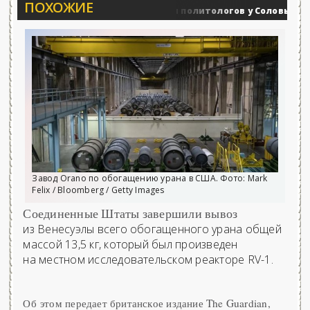
ПОХОЖИЕ
Вечерние баталии политологов у Соловьёва 25.06
енные действия
Завод Orano по обогащению урана в США. Фото: Mark
Felix / Bloomberg / Getty Images
Соединенные Штаты завершили вывоз
из Венесуэлы всего обогащенного урана общей
массой 13,5 кг, который был произведен
на местном исследовательском реакторе RV-1.
Об этом передает британское издание The Guardian,