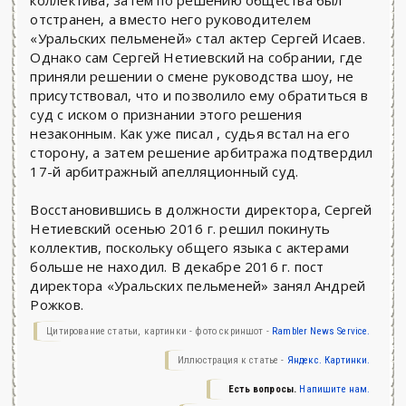
коллектива, затем по решению общества был
отстранен, а вместо него руководителем
«Уральских пельменей» стал актер Сергей Исаев.
Однако сам Сергей Нетиевский на собрании, где
приняли решении о смене руководства шоу, не
присутствовал, что и позволило ему обратиться в
суд с иском о признании этого решения
незаконным. Как уже писал , судья встал на его
сторону, а затем решение арбитража подтвердил
17-й арбитражный апелляционный суд.
Восстановившись в должности директора, Сергей
Нетиевский осенью 2016 г. решил покинуть
коллектив, поскольку общего языка с актерами
больше не находил. В декабре 2016 г. пост
директора «Уральских пельменей» занял Андрей
Рожков.
Цитирование статьи, картинки - фото скриншот -
Rambler News Service.
Иллюстрация к статье -
Яндекс. Картинки.
Есть вопросы.
Напишите нам.