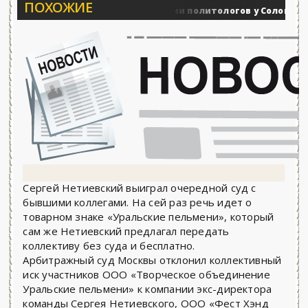
ПОХОЖИЕ
Вечерние баталии политологов у Соловьёва 25.0
оенные действия
Сергей Нетиевский выиграл очередной суд с
бывшими коллегами. На сей раз речь идет о
товарном знаке «Уральские пельмени», который
сам же Нетиевский предлагал передать
коллективу без суда и бесплатно.
Арбитражный суд Москвы отклонил коллективный
иск участников ООО «Творческое объединение
Уральские пельмени» к компании экс-директора
команды Сергея Нетиевского, ООО «Фест Хэнд