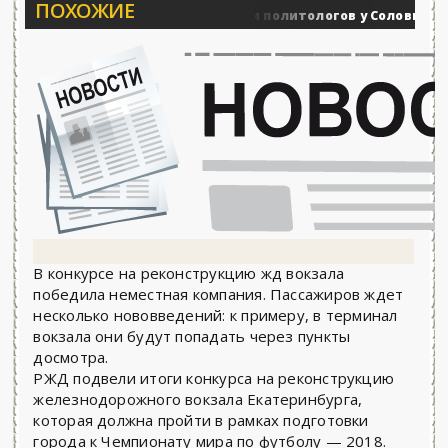
ПОХОЖИЕ
Вечерние баталии политологов у Соловьёва 25.06
енные действия
В конкурсе на реконструкцию жд вокзала
победила неместная компания. Пассажиров ждет
несколько нововведений: к примеру, в терминал
вокзала они будут попадать через пункты
досмотра.
РЖД подвели итоги конкурса на реконструкцию
железнодорожного вокзала Екатеринбурга,
которая должна пройти в рамках подготовки
города к Чемпионату мира по футболу — 2018.