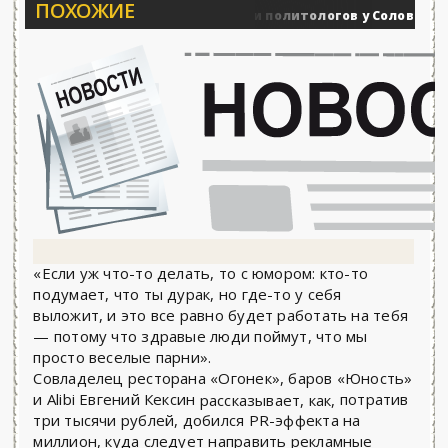
ПОХОЖИЕ
Вечерние баталии политологов у Соловьёва 25.06.
нные действия
«Если уж что-то делать, то с юмором: кто-то
подумает, что ты дурак, но где-то у себя
выложит, и это все равно будет работать на тебя
— потому что здравые люди поймут, что мы
просто веселые парни».
Совладелец ресторана «Огонек», баров «Юность»
и Alibi Евгений Кексин
потратив
рассказывает, как,
три тысячи рублей, добился PR-эффекта на
миллион, куда следует направить рекламные