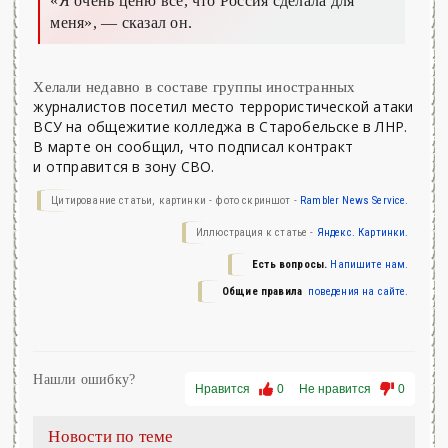
«Я очень ценю все, что Россия сделала для
меня»,
— сказал он.
Хелали недавно в составе группы иностранных
журналистов посетил место террористической атаки
ВСУ на общежитие колледжа в Старобельске в ЛНР.
В марте он сообщил, что подписал контракт
и отправится в зону СВО.
Цитирование статьи, картинки - фото скриншот -
Rambler News Service.
Иллюстрация к статье -
Яндекс. Картинки.
Есть вопросы.
Напишите нам.
Общие правила
поведения на сайте.
Нашли ошибку?
Нравится
0
Не нравится
0
Новости по теме