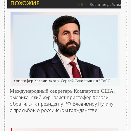
ПОХОЖИЕ
овьёва 25.06.2026 - «Новости»...
Об Ар
0
Военные действия
Кристофер Хелали. Фото: Сергей Савостьянов / ТАСС
Международный секретарь Компартии США,
американский журналист Кристофер Хелали
обратился к президенту РФ Владимиру Путину
с просьбой о российском гражданстве.