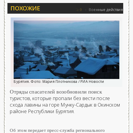
ПОХОЖИЕ
вьёва 25.06.2026 - «Новости»...
Об Арм
0
Военные действия
Бурятия. Фото: Мария Плотникова / РИА Новости
Отряды спасателей возобновили поиск
туристов, которые пропали без вести после
схода лавины на горе Мунку-Сардык в Окинском
районе Республики Бурятия.
Об этом передает пресс-служба регионального