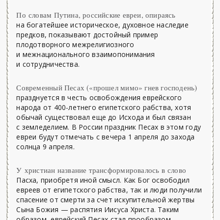
По словам Путина, российские евреи, опираясь
на богатейшее историческое, духовное наследие
предков, показывают достойный пример
плодотворного межрелигиозного
и межнационального взаимопонимания
и сотрудничества.
Современный Песах («прошел мимо» гнев господень)
празднуется в честь освобождения еврейского
народа от 400-летнего египетского рабства, хотя
обычай существовал еще до Исхода и был связан
с земледелием. В России праздник Песах в этом году
евреи будут отмечать с вечера 1 апреля до захода
солнца 9 апреля.
У христиан название трансформировалось в слово
Пасха, приобретя иной смысл. Как Бог освободил
евреев от египетского рабства, так и люди получили
спасение от смерти за счет искупительной жертвы
Сына Божия — распятия Иисуса Христа. Таким
образом, еврейский Песах стал прообразом