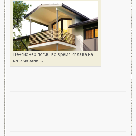
Пенсионер погиб во время сплава на
катамаране -..