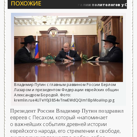
ПОХОЖИЕ
Вечерние баталии политологов у Соловьёва 
Военные действия
Владимир Путин с главным раввином России Берлом
Лазаром и президентом Федерации еврейских общин
Александром Бородой. Фото:
kremlin.rue4U7eY0j3854vTnwEWdQQIm1BpMoaVxp.jpg
Президент России Владимир Путин поздравил
евреев с Песахом, который «напоминает
о важнейших событиях древней истории
еврейского народа, его стремлении к свободе,