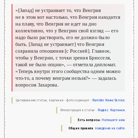
«[Запад] не устраивает то, что Венгрия
не в этом вот настолько, что Венгрия находится
на плаву, что Венгрия не идет на дно
коллективно, что у Венгрии свой взгляд — его
надо было растворить, его не должно было
быть. [Запад не устраивает] что Венгрия
сохранила отношения [с Россией]. Главное,
чтобы у Венгрии, с точки зрения Брюсселя,
такой не было опции»,
— отметила дипломат.
«Теперь внутри этого сообщества одним можно
что-то, а почему венграм нельзя?»
— задалась
вопросом Захарова.
Цитирование статьи, картинки - фото скриншот -
Rambler News Service.
Иллюстрация к статье -
Яндекс. Картинки.
Есть вопросы.
Напишите нам.
Общие правила
поведения на сайте.