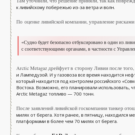
Там уточнили, что решение приняли, так как повреж
к ливийскому побережью из-за ветра и волн.
По оценке ливийской компании, управление рисками
«Судно будет безопасно отбуксировано в один из лив
с соответствующими органами, в частности с Управле
Arctic Metagaz дрейфует в сторону Ливии после того
и Лампедузой. И у газовоза все время находится не
который находится под контролем российского «Сов
Востока. Возможно, его планировали использовать, 
Arctic Metagaz топливо — 700 тонн.
После заявлений ливийской госкомпании танкер отош
милях от берега. Хотя ранее, в пятницу, находился 
платформами в более чем 70 милях от берега.