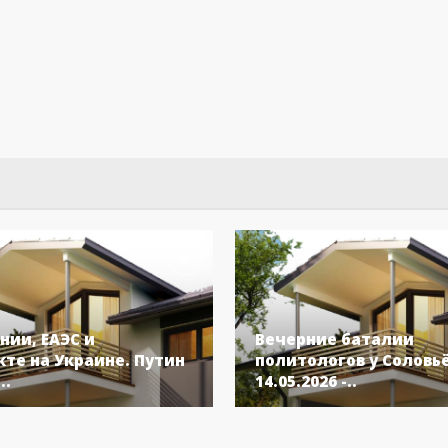
нии, ЕАЭС и
Вечерние баталии
те на Украине. Путин
политологов у Соловь
..
14.05.2026 -..