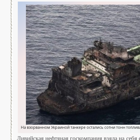
На взорванном Украиной танкере остались сотни тонн топлива.
Ливийская нефтяная госкомпания взяла на себя