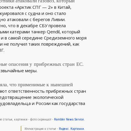
отники атаковали газовоз, который
оекта «Арктик СПГ — 2» в Китай,
куировался с судна и оно стало
но атаковали с берегов Ливии.
но, что в декабре СБУ провела
ми катерами танкер Qendil, который
 и в самой середине Средиземного моря
 и не получил таких повреждений, как
Г.
зные опасения у прибрежных стран ЕС.
езвычайные меры.
яла, что применимые к нынешней
ют ответственность прибрежных стран
едотвращение экологической
удовладельца и России как государства
е статьи, картинки - фото скриншот -
Rambler News Service.
Иллюстрация к статье -
Яндекс. Картинки.