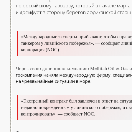
по российскому газовозу, который в начале март
и дрейфует в сторону берегов африканской страны
«Международные эксперты прибывают, чтобы справи
танкером у ливийского побережья»,
— сообщает ливий
корпорация (NOC).
Через свою дочернюю компанию Mellitah Oil & Gas и
госкомпания наняла международную фирму, специал
на чрезвычайные ситуации в море.
«Экстренный контракт был заключен в ответ на ситу
недавно повреждённым у ливийского побережья, из-за 
контролировать»,
— сообщает NOC.