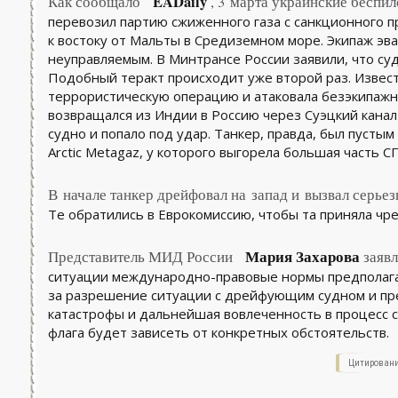
EADaily
Как сообщало
, 3 марта украинские беспил
перевозил партию сжиженного газа с санкционного пр
к востоку от Мальты в Средиземном море. Экипаж эва
неуправляемым. В Минтрансе России заявили, что суд
Подобный теракт происходит уже второй раз. Извест
террористическую операцию и атаковала безэкипажны
возвращался из Индии в Россию через Суэцкий канал
судно и попало под удар. Танкер, правда, был пустым
Arctic Metagaz, у которого выгорела большая часть СП
В начале танкер дрейфовал на запад и вызвал серье
Те обратились в Еврокомиссию, чтобы та приняла чр
Мария Захарова
Представитель МИД России
заявл
ситуации международно-правовые нормы предполага
за разрешение ситуации с дрейфующим судном и пр
катастрофы и дальнейшая вовлеченность в процесс с
флага будет зависеть от конкретных обстоятельств.
Цитировани