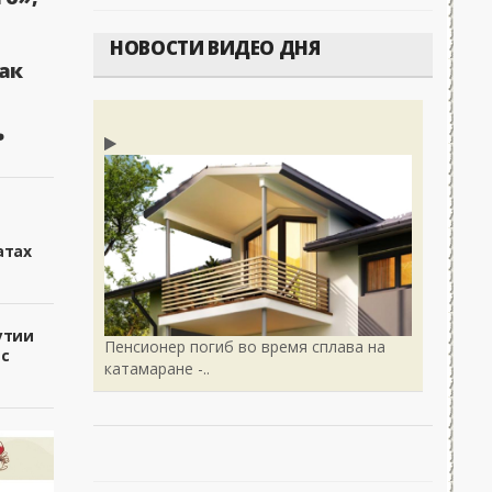
НОВОСТИ ВИДЕО ДНЯ
ак
ь
атах
утии
Пенсионер погиб во время сплава на
 с
катамаране -..