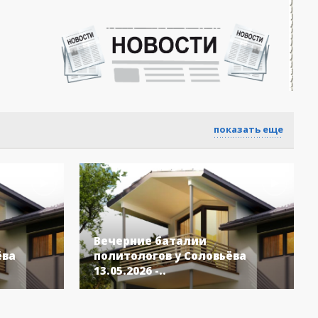
-- Идите уверенно по направлению к мечте. Живите той
жизнью, которую вы сами себе придумали.
-- Самое большое богатство — это ум. Самая большая
нищета — глупость. Из всех страхов самый пугающий —
самолюбование.
-- Лучшее, что можно сделать с хорошим советом, это
пропустить его мимо ушей. Он никогда не бывает полезен
никому, кроме того, кто его дал.
-- Люблю давать советы и очень не люблю, когда их дают
показать еще
мне.
Вечерние баталии
ёва
политологов у Соловьёва
13.05.2026 -..