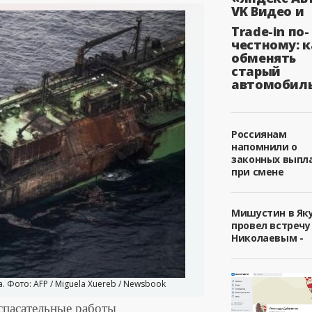
VK Видео и
Trade-in по-
честному: к
обменять
старый
автомобил
Россиянам
напомнили о
законных выпл
при смене
Мишустин в Як
провел встречу
Николаевым -
 Фото: AFP / Miguela Xuereb / Newsbook
 спасательные работы