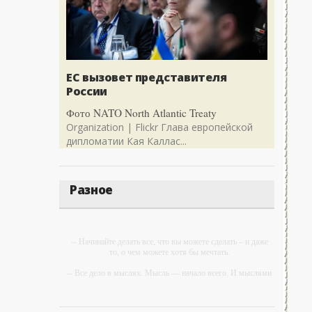
ЕС вызовет представителя
России
Фото NATO North Atlantic Treaty
Organization | Flickr Глава европейской
дипломатии Кая Каллас...
Разное
-- Начинайте делать все, что вы можете сделать – и даже
то, о чем можете хотя бы мечтать.
-- Все дело в мыслях. Мысль — начало всего. И мыслями
можно управлять. И поэтому главное дело
совершенствования: работать над мыслями.