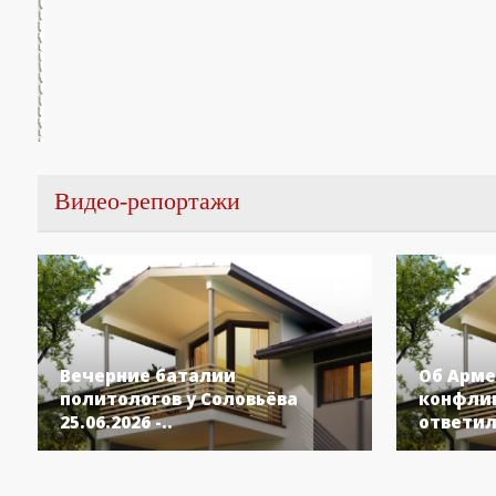
Видео-репортажи
Вечерние баталии
Об Арме
политологов у Соловьёва
конфлик
25.06.2026 -..
ответил