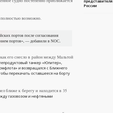
дённое судно постепенно приближается
представителя
России
 полностью возможно.
ийских портов после согласования
нием портов»,
— добавили в NOC.
, как его снесло в район между Мальтой
фтепродуктовый танкер «Юпитер»,
комфлота» и возвращался с Ближнего
чтобы перекачать оставшееся на борту
ел ближе к берегу и находится в 35
между газовозом и нефтяными