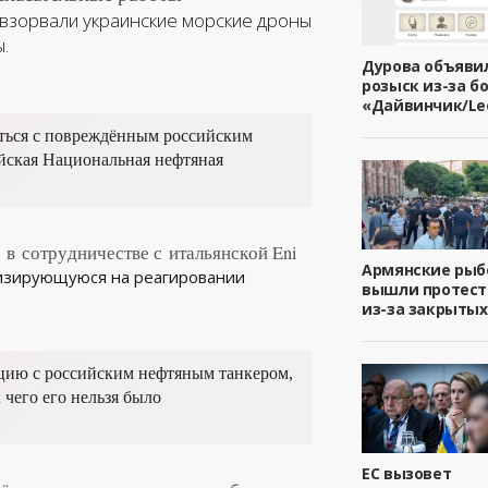
а взорвали украинские морские дроны
.
Дурова объяви
розыск из-за б
«Дайвинчик/Le
ться с повреждённым российским
ская Национальная нефтяная
 в сотрудничестве с итальянской Eni
Армянские ры
изирующуюся на реагировании
вышли протест
из-за закрытых
ацию с российским нефтяным танкером,
чего его нельзя было
ЕС вызовет