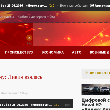
06.2026 - «Новости»...
Об Армении, ЕАЭ
0
Военные действия
Контакты
Мобильная версия сайта
1.9k
ПРОИСШЕСТВИЯ
ЭКОНОМИКА
АВТО
ВОЕННЫЕ Д
Ещё новост
у: Ливия взялась
/
Чемпионат
/
Мир
Цифровой с
Haval H7:
25.06.2026 - «Новости»...
Об Армении, Е
0
Военные действия
«Яндекс Ав