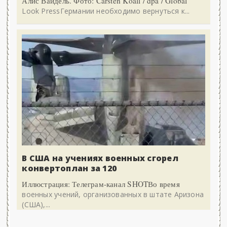
Алис Вайдель. Фото: Carsten Koall / dpa / Global
Look PressГермании необходимо вернуться к...
В США на учениях военных сгорел
конвертоплан за 120
Иллюстрация: Телеграм-канал SHOTВо время
военных учений, организованных в штате Аризона
(США),...