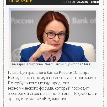
ПОХОЖИЕ
ние баталии политологов у Соловьёва 25.06.2026 - «Новости»...
Эльвира Набиуллина. Фото: Гавриил Григоров / ТАСС
Глава Центрального банка России Эльвира
Набиуллина неожиданно исчезла из программы
Петербургского международного
экономического форума, который проходит
в северной столице с 3 по 6 июня. Подробности
приводит издание «Ведомости».