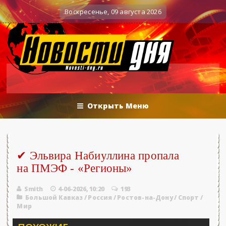
е баталии политологов у Соловьёва 25.06.2026 - «Новости»...
Воскресенье, 09 августа 2026
Открыть Меню
✔ Эльвира Набиуллина пропала
на ПМЭФ - «Регионы»
Smith
4-06-2026, 10:20
193
Большой Кавказ
/
Россия
/
Ростов-на-Дону
/
Спорт
/
Мир