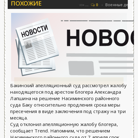
ПОХОЖИЕ
 Соловьёва 25.06.2026 - «Новости»...
0
Военные действия
Бакинский апелляционный суд рассмотрел жалобу
находящегося под арестом блогера Александра
Лапшина на решение Насиминского районного
суда Баку относительно продления срока меры
пресечения в виде заключения под стражу на три
месяца.
Суд отклонил апелляционную жалобу блогера,
сообщает Trend. Напомним, что решением
Насиминского районного суда от 7 апреля срок