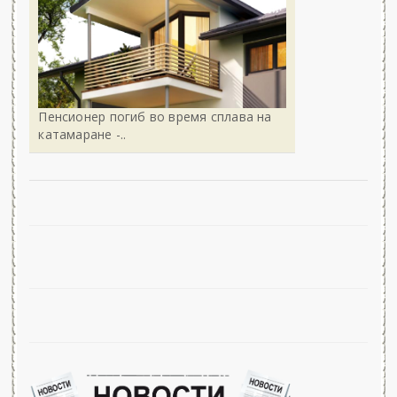
Пенсионер погиб во время сплава на
катамаране -..