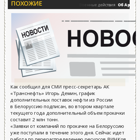
ПОХОЖИЕ
5.06.2026 - «Новости»...
Об Армении, 
0
Военные действия
Как сообщил для СМИ пресс-секретарь АК
«Транснефть» Игорь Демин, график
дополнительных поставок нефти из России
в Белоруссию подписан, во втором квартале
текущего года дополнительный объем прокачки
составит 2 млн тонн.
«Заявки от компаний по прокачке на Белоруссию
уже поступали в течение этого дня. Сейчас идет
работа по перераспределению ресурсов ВИНКов