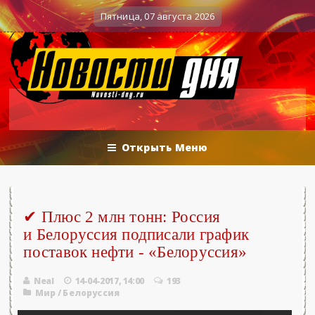
06.2026 - «Новости»...
Об Армении, ЕАЭ
0
Военные действия
Пятница, 07 августа 2026
Открыть Меню
✔ Плюс 2 млн тонн: Россия
и Белоруссия подписали график
поставок нефти - «Белоруссия»
Neal
14-04-2017, 14:00
193
Мир
/
Белоруссия