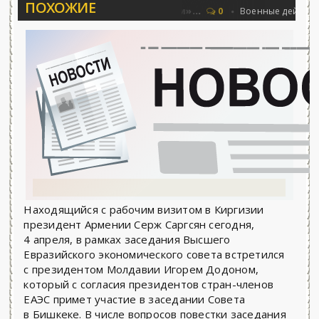
ПОХОЖИЕ
 Соловьёва 25.06.2026 - «Новости»...
О
0
Военные действия
Находящийся с рабочим визитом в Киргизии
президент Армении Серж Саргсян сегодня,
4 апреля, в рамках заседания Высшего
Евразийского экономического совета встретился
с президентом Молдавии Игорем Додоном,
который с согласия президентов стран-членов
ЕАЭС примет участие в заседании Совета
в Бишкеке. В числе вопросов повестки заседания