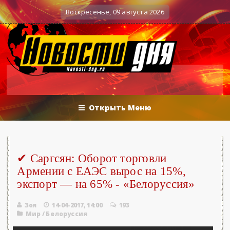
.2026 - «Новости»...
Об Армении, ЕАЭС
0
Военные действия
Воскресенье, 09 августа 2026
Открыть Меню
✔ Саргсян: Оборот торговли
Армении с ЕАЭС вырос на 15%,
экспорт — на 65% - «Белоруссия»
Зоя
14-04-2017, 14:00
193
Мир
/
Белоруссия