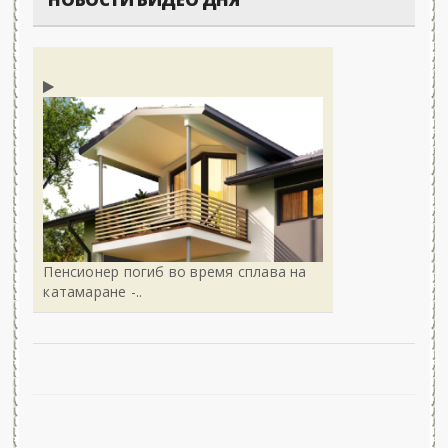
Пенсионер погиб во время сплава на
катамаране -..