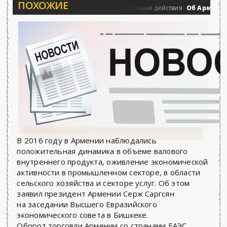
ПОХОЖИЕ
.06.2026 - «Новости»...
Об Армении, Е
0
Военные действия
В 2016 году в Армении наблюдались
положительная динамика в объеме валового
внутреннего продукта, оживление экономической
активности в промышленном секторе, в области
сельского хозяйства и секторе услуг. Об этом
заявил президент Армении Серж Саргсян
на заседании Высшего Евразийского
экономического совета в Бишкеке.
Оборот торговли Армении со странами ЕАЭС,