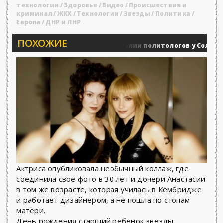
технологии
/
Здоровье
/
Видео
/
Происшествия и
криминал
/
ЖКХ
/
Технологии
/
Звезды
/
Политика
/
Европа
/
ДНР и ЛНР
ПОХОЖИЕ
Вечерние баталии политологов у Соловьёва 25
Военные действия
Актриса опубликовала необычный коллаж, где
соединила свое фото в 30 лет и дочери Анастасии
в том же возрасте, которая училась в Кембридже
и работает дизайнером, а не пошла по стопам
матери.
День рождения старший ребенок звезды